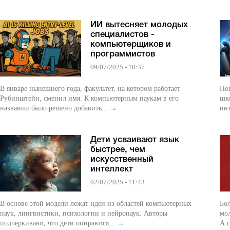
ИИ вытесняет молодых
специалистов -
компьютерщиков и
программистов
09/07/2025 - 10:37
В январе нынешнего года, факультет, на котором работает
Но
Рубинштейн, сменил имя. К компьютерным наукам в его
шко
названии было решено добавить...
→
инт
Дети усваивают язык
быстрее, чем
искусственный
интеллект
02/07/2025 - 11:43
В основе этой модели лежат идеи из областей компьютерных
Бо
наук, лингвистики, психологии и нейронаук. Авторы
мол
подчеркивают, что дети опираются...
→
А с