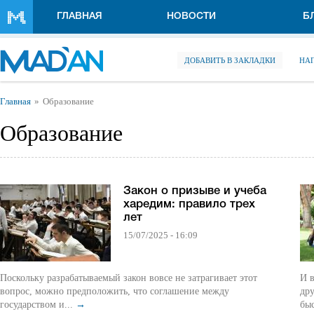
Перейти к основному содержанию
ГЛАВНАЯ
НОВОСТИ
Б
ДОБАВИТЬ В ЗАКЛАДКИ
НА
Вы здесь
Главная
Образование
Образование
Закон о призыве и учеба
харедим: правило трех
лет
15/07/2025 - 16:09
Поскольку разрабатываемый закон вовсе не затрагивает этот
И в
вопрос, можно предположить, что соглашение между
другой р
государством и...
→
быс