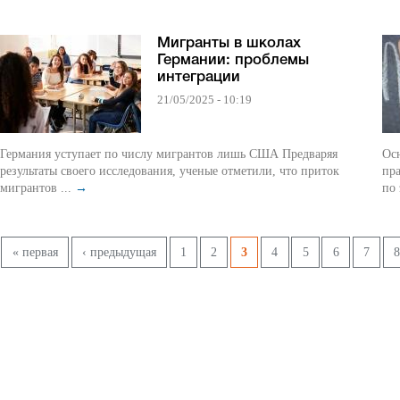
Мигранты в школах
Германии: проблемы
интеграции
21/05/2025 - 10:19
Германия уступает по числу мигрантов лишь США Предваряя
Основн
результаты своего исследования, ученые отметили, что приток
прав 
мигрантов ...
→
по 
Страницы
« первая
‹ предыдущая
1
2
3
4
5
6
7
8