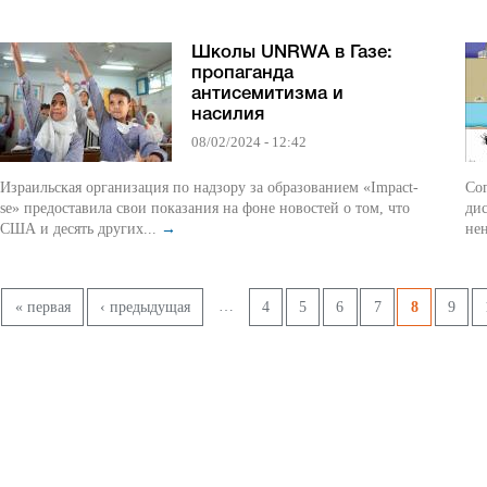
Школы UNRWA в Газе:
пропаганда
антисемитизма и
насилия
08/02/2024 - 12:42
Израильская организация по надзору за образованием «Impact-
Сог
se» предоставила свои показания на фоне новостей о том, что
ди
США и десять других...
→
нен
Страницы
…
« первая
‹ предыдущая
4
5
6
7
8
9