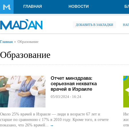
Перейти к основному содержанию
ГЛАВНАЯ
НОВОСТИ
Б
ДОБАВИТЬ В ЗАКЛАДКИ
НА
Вы здесь
Главная
Образование
Образование
Отчет минздрава:
серьезная нехватка
врачей в Израиле
05/03/2024 - 16:24
Около 25% врачей в Израиле — люди в возрасте 67 лет и
Ин
старше по сравнению с 17% в 2010 году. Кроме того, в отчете
жи
показано, что 26% врачей...
→
отв