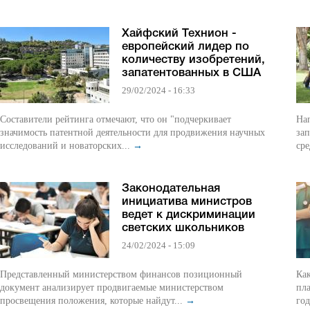
Хайфский Технион -
европейский лидер по
количеству изобретений,
запатентованных в США
29/02/2024 - 16:33
Составители рейтинга отмечают, что он "подчеркивает
Нап
значимость патентной деятельности для продвижения научных
зап
исследований и новаторских...
→
сре
Законодательная
инициатива министров
ведет к дискриминации
светских школьников
24/02/2024 - 15:09
Представленный министерством финансов позиционный
Как
документ анализирует продвигаемые министерством
пл
просвещения положения, которые найдут...
→
го