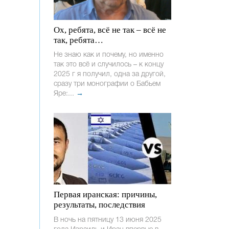
Ох, ребята, всё не так – всё не
так, ребята…
Не знаю как и почему, но именно
так это всё и случилось – к концу
2025 г я получил, одна за другой,
сразу три монографии о Бабьем
Яре:...
→
Первая иранская: причины,
результаты, последствия
В ночь на пятницу 13 июня 2025