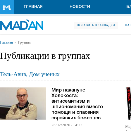
Перейти к основному содержанию
ГЛАВНАЯ
НОВОСТИ
Б
ДОБАВИТЬ В ЗАКЛАДКИ
НА
Вы здесь
Главная
Группы
Публикации в группах
Тель-Авив, Дом ученых
Мир накануне
Холокоста:
антисемитизм и
шпиономания вместо
помощи и спасения
еврейских беженцев
26/02/2026 - 14:23
Ма