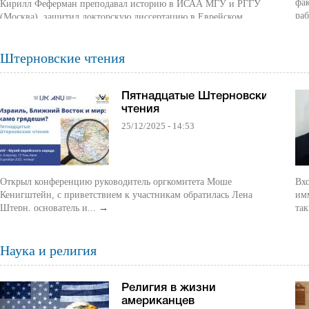
фак
Кирилл Феферман преподавал историю в ИСАА МГУ и РГГУ
раб
(Москва), защитил докторскую диссертацию в Еврейском
университете...
→
Штерновские чтения
Пятнадцатые Штерновские
чтения
25/12/2025 - 14:53
Открыл конференцию руководитель оргкомитета Моше
Вх
Кенигштейн, с приветствием к участникам обратилась Лена
иммигра
Штерн, основатель и...
→
так
Наука и религия
Религия в жизни
американцев