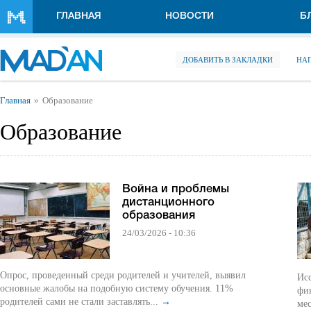
Перейти к основному содержанию
ГЛАВНАЯ
НОВОСТИ
Б
ДОБАВИТЬ В ЗАКЛАДКИ
НА
Вы здесь
Главная
Образование
Образование
Война и проблемы
дистанционного
образования
24/03/2026 - 10:36
Опрос, проведенный среди родителей и учителей, выявил
Исс
основные жалобы на подобную систему обучения. 11%
фин
родителей сами не стали заставлять...
→
мес