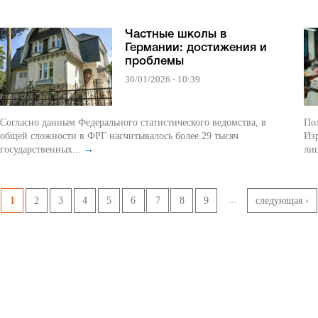
Частные школы в
Германии: достижения и
проблемы
30/01/2026 - 10:39
Согласно данным Федерального статистического ведомства, в
По
общей сложности в ФРГ насчитывалось более 29 тысяч
Изр
государственных...
→
ли
Страницы
…
1
2
3
4
5
6
7
8
9
следующая ›