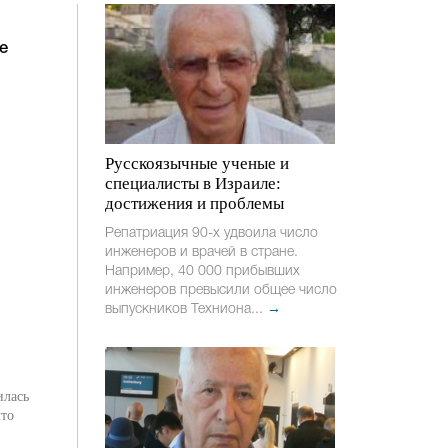
е
Русскоязычные ученые и
специалисты в Израиле:
достижения и проблемы
Репатриация 90-х удвоила число
инженеров и врачей в стране.
Например, 40 000 прибывших
инженеров превысили общее число
выпускников Техниона...
→
илась
что