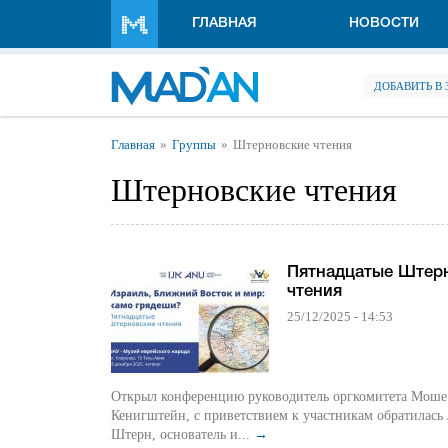
Перейти к основному содержанию
ГЛАВНАЯ
НОВОСТИ
ДОБАВИТЬ В
Вы здесь
Главная
Группы
Штерновские чтения
Штерновские чтения
Пятнадцатые Штер
чтения
25/12/2025 - 14:53
Открыл конференцию руководитель оргкомитета Моше
Кенигштейн, с приветствием к участникам обратилась
Штерн, основатель и...
→