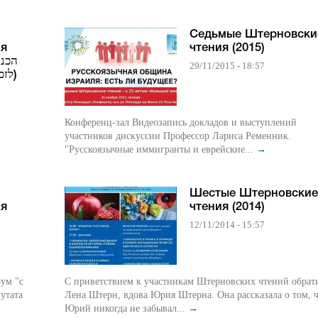
Седьмые Штерновски
ия
чтения (2015)
29/11/2015 - 18:57
לזכרו של ח"כ ד"ר יורי שטרן)
Конференц-зал Видеозапись докладов и выступлений
участников дискуссии Профессор Лариса Ременник.
"Русскоязычные иммигранты и еврейские...
→
Шестые Штерновские
ия
чтения (2014)
12/11/2014 - 15:57
ум "с
С приветствием к участникам Штерновских чтений обрат
утата
Лена Штерн, вдова Юрия Штерна. Она рассказала о том, 
Юрий никогда не забывал...
→