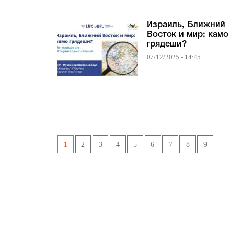
Израиль, Ближний
Восток и мир: камо
грядеши?
07/12/2025 - 14:45
Страницы
…
1
2
3
4
5
6
7
8
9