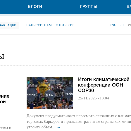
БЛОГИ
ГРУППЫ
В
 ЗАКЛАДКИ
НАПИСАТЬ НАМ
О ПРОЕКТЕ
ENGLISH
Р
ы
Итоги климатической
конференции ООН
COP30
ение
25/11/2025 - 13:04
кой
Документ предусматривает пересмотр связанных с клима
торговых барьеров и призывает развитые страны как мин
утроить объем...
→
темы и