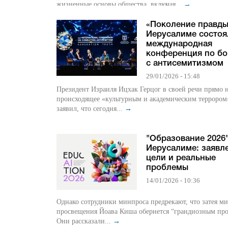
жизненные основы общества, включая...
→
«Поколение правды
Иерусалиме состоя
международная
конференция по бо
с антисемитизмом
29/01/2026 - 15:48
Президент Израиля Ицхак Герцог в своей речи прямо 
происходящее «культурным и академическим террором
заявил, что сегодня...
→
"Образование 2026"
Иерусалиме: заявл
цели и реальные
проблемы
14/01/2026 - 10:36
Однако сотрудники минпроса предрекают, что затея м
просвещения Йоава Киша обернется “грандиозным про
Они рассказали...
→