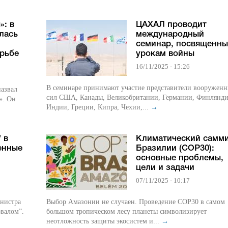
»: в
ЦАХАЛ проводит
лась
международный
семинар, посвященн
рьбе
урокам войны
16/11/2025 - 15:26
В семинаре принимают участие представители вооружен
назвал
сил США, Канады, Великобритании, Германии, Финлянди
». Он
Индии, Греции, Кипра, Чехии,...
→
 в
Климатический самми
енные
Бразилии (COP30):
основные проблемы,
цели и задачи
07/11/2025 - 10:17
инистра
Выбор Амазонии не случаен. Проведение COP30 в самом
валом”.
большом тропическом лесу планеты символизирует
неотложность защиты экосистем и...
→