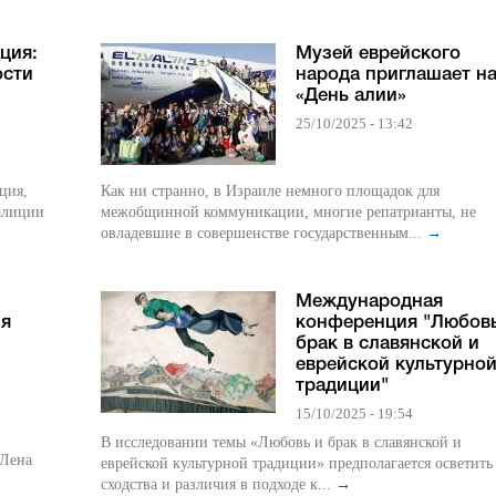
ция:
Музей еврейского
ости
народа приглашает н
«День алии»
25/10/2025 - 13:42
ция,
Как ни странно, в Израиле немного площадок для
алиции
межобщинной коммуникации, многие репатрианты, не
овладевшие в совершенстве государственным...
→
Международная
ия
конференция "Любовь
брак в славянской и
еврейской культурно
традиции"
15/10/2025 - 19:54
В исследовании темы «Любовь и брак в славянской и
 Лена
еврейской культурной традиции» предполагается осветить
сходства и различия в подходе к...
→