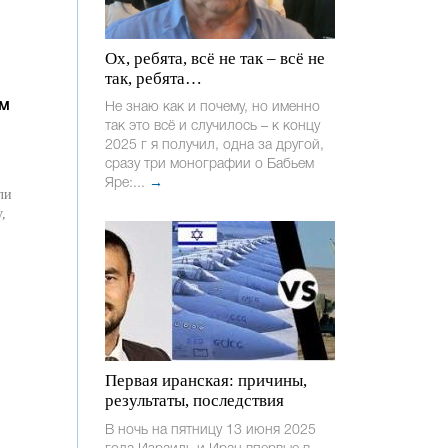
Ох, ребята, всё не так – всё не
так, ребята…
ом
Не знаю как и почему, но именно
так это всё и случилось – к концу
2025 г я получил, одна за другой,
сразу три монографии о Бабьем
Яре:...
→
ли
,
Первая иранская: причины,
результаты, последствия
В ночь на пятницу 13 июня 2025