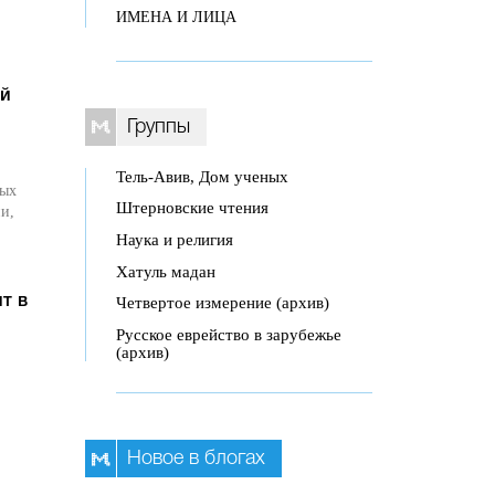
ИМЕНА И ЛИЦА
ый
Группы
Тель-Авив, Дом ученых
ных
Штерновские чтения
и,
Наука и религия
Хатуль мадан
Четвертое измерение (архив)
т в
Русское еврейство в зарубежье
(архив)
Новое в блогах