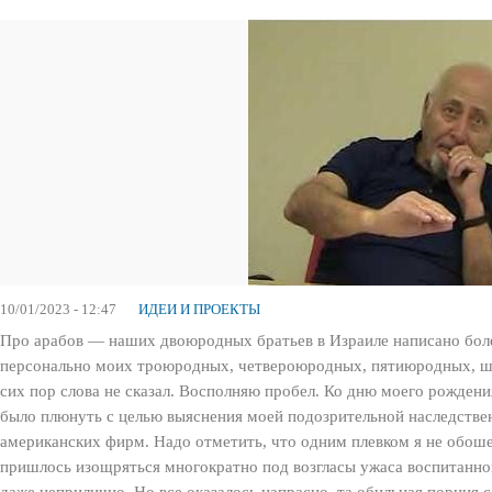
10/01/2023 - 12:47
ИДЕИ И ПРОЕКТЫ
Про арабов — наших двоюродных братьев в Израиле написано более
персонально моих троюродных, четвероюродных, пятиюродных, ше
сих пор слова не сказал. Восполняю пробел. Ко дню моего рожден
было плюнуть с целью выяснения моей подозрительной наследстве
американских фирм. Надо отметить, что одним плевком я не обош
пришлось изощряться многократно под возгласы ужаса воспитанной
даже неприлично. Но все оказалось напрасно, та обильная порция 