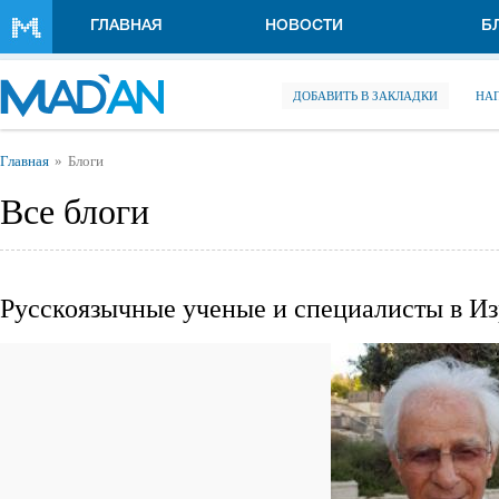
Перейти к основному содержанию
ГЛАВНАЯ
НОВОСТИ
Б
ДОБАВИТЬ В ЗАКЛАДКИ
НА
Вы здесь
Главная
Блоги
Все блоги
Русскоязычные ученые и специалисты в И