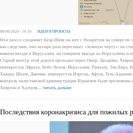
08/06/2020 - 14:10
ИДЕИ И ПРОЕКТЫ
60-е шоссе соединяет Беэр-Шеву на юге с Назаретом на севере по 
как следствие, оно четыре раза пересекает «зеленую черту»: на ст
южном въезде в Иерусалим, на северном выезде из Иерусалима и н
Старый контур этой дороги проходил через Омер, Дахарию, Хеврон
перекресток Эфрата, Бейт-Лехем, Иерусалим, Рамаллу, Эль-Биру, Б
Хавару, Шхем, Дженин, перекресток Изреэль, Афулу, Тель-Адашим.
контроль палестинской администрации Израилем были проложены о
Хеврона и Халхуля,...
читать дальше
Последствия коронакризиса для пожилых 