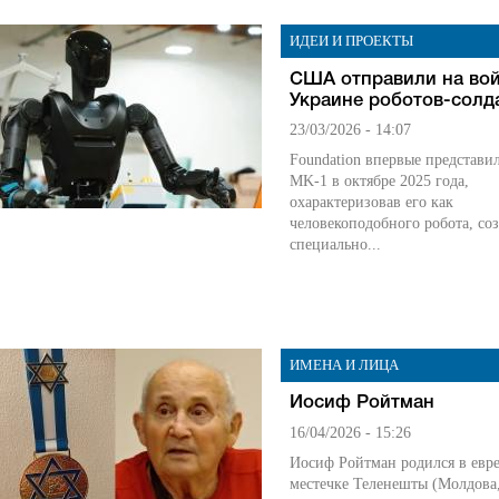
ИДЕИ И ПРОЕКТЫ
США отправили на вой
Украине роботов-солд
23/03/2026 - 14:07
Foundation впервые представи
MK-1 в октябре 2025 года,
охарактеризовав его как
человекоподобного робота, со
специально...
ИМЕНА И ЛИЦА
Иосиф Ройтман
16/04/2026 - 15:26
Иосиф Ройтман родился в евр
местечке Теленешты (Молдова,