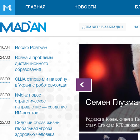
Перейти к основному содержанию
ГЛАВНАЯ
НОВОСТИ
Б
ДОБАВИТЬ В ЗАКЛАДКИ
НА
16/04
Иосиф Ройтман
24/03
Война и проблемы
дистанционного
образования
23/03
США отправили на войну
в Украине роботов-солдат
22/03
Nvidia: новое
Семен Глузма
стратегическое
направление — создание
ИИ-агентов
Родился в Киеве, сидел в П
22/03
Cидячий образ жизни -
славу. Его сдал КГБшникам е
глобальная угроза
здоровью человека