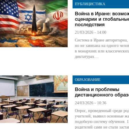
ПУБЛИЦИСТИКА
Война в Иране: возмо
сценарии и глобальны
последствия
21/03/2026 - 14:00
Система в Иране авторитарна,
но не завязана на одного челов
в монархиях или классически
диктатурах....
ОБРАЗОВАНИЕ
Война и проблемы
дистанционного образ
24/03/2026 - 10:36
Опрос, проведенный среди ро
учителей, выявил основные ж
подобную систему обучения. 
родителей сами не стали застав