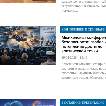
дальше шел в ограничении се
регуляторными и фискальным
нормами,...
КОНФЕРЕНЦИИ И СЕМИНАРЫ
Мюнхенская конферен
безопасности: глобал
потепление достигло
критической точки
19/02/2026 - 13:49
Кристенсен отметил, что при
системные экологические изм
способные нарушить экосисте
жизненные основы общества, в
ВЫСТАВКИ И ПРЕЗЕНТАЦИИ