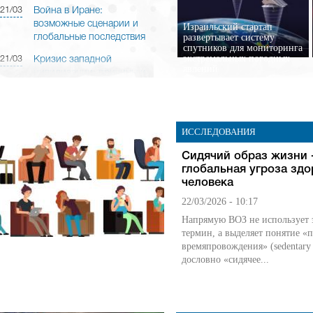
21/03
Война в Иране:
возможные сценарии и
Израильский стартап
развертывает систему
глобальные последствия
спутников для мониторинга
экстремальных погодных
21/03
Кризис западной
явлений
цивилизации: причины и
последствия
16/03
Мультивселенная: идея
или гипотеза?
ИССЛЕДОВАНИЯ
15/03
Google покупает
Cидячий образ жизни 
израильскую компанию
глобальная угроза зд
Wiz за $32 млрд
человека
15/03
Армагеддон Трампа
22/03/2026 - 10:17
Напрямую ВОЗ не использует 
термин, а выделяет понятие «
времяпровождения» (sedentary 
дословно «сидячее...