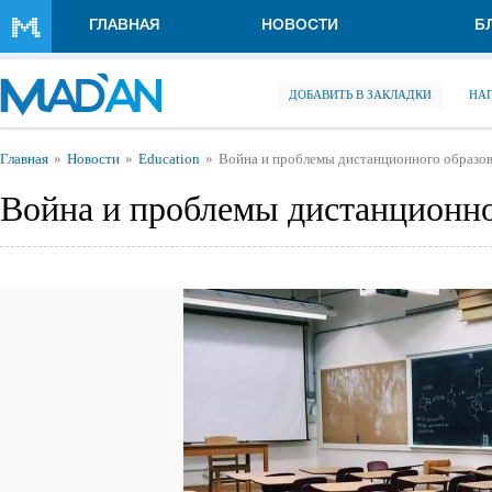
Перейти к основному содержанию
ГЛАВНАЯ
НОВОСТИ
Б
ДОБАВИТЬ В ЗАКЛАДКИ
НА
Вы здесь
Главная
Новости
Education
Война и проблемы дистанционного образо
Война и проблемы дистанционно