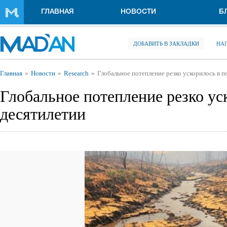
Перейти к основному содержанию
ГЛАВНАЯ
НОВОСТИ
Б
ДОБАВИТЬ В ЗАКЛАДКИ
НА
Вы здесь
Главная
Новости
Research
Глобальное потепление резко ускорилось в 
Глобальное потепление резко ус
десятилетии