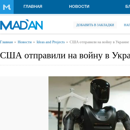
Перейти к основному содержанию
ГЛАВНАЯ
НОВОСТИ
Б
ДОБАВИТЬ В ЗАКЛАДКИ
НА
Вы здесь
Главная
Новости
Ideas and Projects
США отправили на войну в Украине
США отправили на войну в Укра