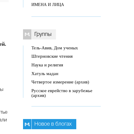
ИМЕНА И ЛИЦА
Группы
ей.
Тель-Авив, Дом ученых
Штерновские чтения
Наука и религия
Хатуль мадан
Четвертое измерение (архив)
ны
Русское еврейство в зарубежье
(архив)
тье
али
Новое в блогах