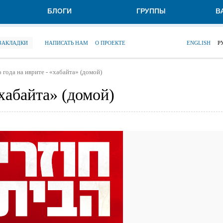
БЛОГИ
ГРУППЫ
В
 ЗАКЛАДКИ
НАПИСАТЬ НАМ
О ПРОЕКТЕ
ENGLISH
Р
 года на иврите - «хабайта» (домой)
«хабайта» (домой)