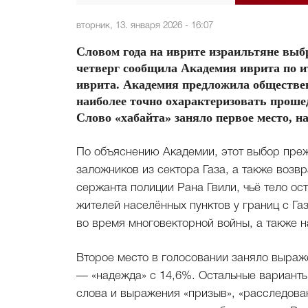
вторник, 13. января 2026 - 16:07
Словом года на иврите израильтяне выб
четверг сообщила Академия иврита по и
иврита. Академия предложила общественн
наиболее точно охарактеризовать проше
Слово «хабайта» заняло первое место, н
По объяснению Академии, этот выбор пре
заложников из сектора Газа, а также возв
сержанта полиции Рана Гвили, чьё тело ос
жителей населённых пунктов у границ с Г
во время многовекторной войны, а также 
Второе место в голосовании заняло выраже
— «надежда» с 14,6%. Остальные варианты
слова и выражения «призыв», «расследован