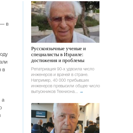
 — в
Русскоязычные ученые и
специалисты в Израиле:
году
достижения и проблемы
али
Репатриация 90-х удвоила число
 в
инженеров и врачей в стране.
Например, 40 000 прибывших
инженеров превысили общее число
выпускников Техниона...
→
 а
о
и