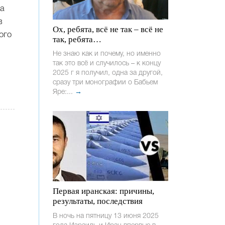
ба
в
Ох, ребята, всё не так – всё не
ого
так, ребята…
Не знаю как и почему, но именно
так это всё и случилось – к концу
2025 г я получил, одна за другой,
сразу три монографии о Бабьем
Яре:...
→
Первая иранская: причины,
результаты, последствия
В ночь на пятницу 13 июня 2025