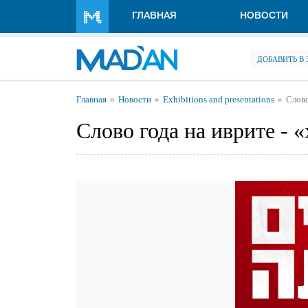
Перейти к основному содержанию
ГЛАВНАЯ
НОВОСТИ
ДОБАВИТЬ В
Вы здесь
Главная
Новости
Exhibitions and presentations
Слово
Слово года на иврите - 