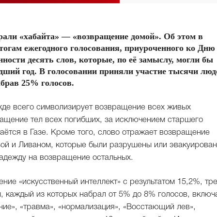
рали «хабайта» — «возвращение домой». Об этом в
тогам ежегодного голосования, приуроченного ко Дню
ости десять слов, которые, по её замыслу, могли бы
дший год. В голосовании приняли участие тысячи люд
абрав 25% голосов.
жде всего символизирует возвращение всех живых
ращение тел всех погибших, за исключением старшего
таётся в Газе. Кроме того, слово отражает возвращение
азой и Ливаном, которые были разрушены или эвакуирова
надежду на возвращение остальных.
ние «искусственный интеллект» с результатом 15,2%, тре
, каждый из которых набрал от 5% до 8% голосов, включ
ие», «травма», «нормализация», «Восстающий лев»,