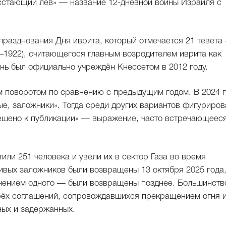
сстающий лев» — название 12-дневной войны Израиля с
празднования Дня иврита, который отмечается 21 тевета
–1922), считающегося главным возродителем иврита как
нь был официально учреждён Кнессетом в 2012 году.
м поворотом по сравнению с предыдущим годом. В 2024 
е, заложники». Тогда среди других вариантов фигуриров
решено к публикации» — выражение, часто встречающееся
или 251 человека и увели их в сектор Газа во время
ивых заложников были возвращены 13 октября 2025 года,
ючением одного — были возвращены позднее. Большинств
рёх соглашений, сопровождавшихся прекращением огня 
ых и задержанных.