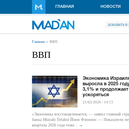
Перейти к основному содержанию
ГЛАВНАЯ
НОВОСТИ
ДОБАВИТЬ В
Вы здесь
Главная
ВВП
ВВП
Экономика Израил
выросла в 2025 год
3,1% и продолжает
ускоряться
21/02/2026 - 14:15
«Экономика восстанавливается, — заявил главный стра
банка Mizrahi Tefahot Йони Фэннинг. — Показатели пе
квартала 2026 года тоже...
→