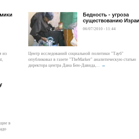
омики
Бедность - угроза
существованию Изра
06/07/2010 - 11:44
м из
Центр исследований социальной политики "Тауб"
t,
опубликовал в газете "TheMarker" аналитическую статью
директора центра Дана Бен-Давида,...
→
у
ящие в
надо