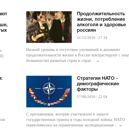
ают
Продолжительность
жизни, потребление
ше,
алкоголя и здоровье
тых
россиян
01/12/2010 - 17:34
Низкий уровень и отсутствие улучшений в динамике
и
продолжительности жизни в России контрастируют с опы
CD,
большинства развитых стран и стран...
→
:
Стратегия НАТО -
демографические
факторы
17/08/2010 - 22:04
С призывников, которые участвовали в защите
нии
государственных границ в годы холодной войны, НАТО
переключилась на ограниченные экспедиционные...
→