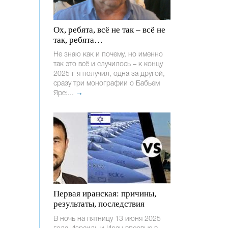
Ох, ребята, всё не так – всё не
так, ребята…
Не знаю как и почему, но именно
так это всё и случилось – к концу
2025 г я получил, одна за другой,
сразу три монографии о Бабьем
Яре:...
→
Первая иранская: причины,
результаты, последствия
В ночь на пятницу 13 июня 2025