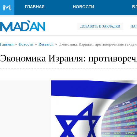
Перейти к основному содержанию
ГЛАВНАЯ
НОВОСТИ
Б
ДОБАВИТЬ В ЗАКЛАДКИ
НА
Вы здесь
Главная
Новости
Research
Экономика Израиля: противоречивые тенде
Экономика Израиля: противореч