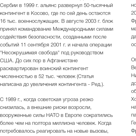
н
Сербии в 1999 г. альянс развернул 50-тысячный
2
контингент в Косово, где по сей день остаются
Ф
16 тыс. военнослужащих. В августе 2003 г. блок
м
принял командование Международными силами
д
содействия безопасности, созданными после
о
событий 11 сентября 2001 г. и начала операции
"Несокрушимая свобода" под руководством
О
США. До сих пор в Афганистане
В
расквартирован воинский контингент
Н
численностью в 52 тыс. человек (Статья
д
написана до увеличения контингента - Ред.).
о
Х
С 1989 г., когда советская угроза резко
н
снизилась, а внешние риски возросли,
п
вооруженные силы НАТО в Европе сократились
Г
более чем на полтора миллиона человек. Когда
Ф
потребовалось реагировать на новые вызовы,