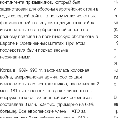
Ч
контингента призывников, который был
у
задействован для обороны европейских стран в
во
годы холодной войны, в пользу малочисленных
м
формирований по типу экспедиционных войск
(
исключительно на добровольной основе по-
с
разному повлиял на политическую обстановку в
1
Европе и Соединенных Штатах. При этом
с 
последствия были подчас весьма
и
неожиданными.
20
Когда в 1989-1990 гг. закончилась холодная
н
война, американская армия, состоящая
л
исключительно из контрактников, насчитывала 2
г
млн. 181 тыс. человек, тогда как численность
В
вооруженных сил их европейских союзников
е
составляла 3 млн. 509 тыс. (примерно на 60%
п
больше). Все европейские члены НАТО за