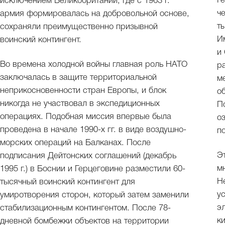
Г
исключением Великобритании, где с 1963 г.
ч
армия формировалась на добровольной основе,
т
сохраняли преимущественно призывной
И
воинский контингент.
и
Во времена холодной войны главная роль НАТО
р
заключалась в защите территориальной
м
неприкосновенности стран Европы, и блок
о
никогда не участвовал в экспедиционных
П
операциях. Подобная миссия впервые была
о
проведена в начале 1990-х гг. в виде воздушно-
п
морских операций на Балканах. После
Э
подписания Дейтонских соглашений (декабрь
м
1995 г.) в Боснии и Герцеговине разместили 60-
Н
тысячный воинский контингент для
у
умиротворения сторон, который затем заменили
э
стабилизационным контингентом. После 78-
к
дневной бомбежки объектов на территории