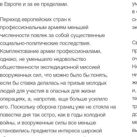
у
в Европе и за ее пределами.
в
Переход европейских стран к
с
профессиональным армиям меньшей
э
численности повлек за собой существенные
С
социально-политические последствия.
п
Комплектование армии профессионалами,
о
однако, не уменьшило недовольство
Н
общественности экспедиционной миссией
н
вооруженных сил, что можно было бы понять,
ж
если бы ставка делалась на призыв молодых
и
людей для участия в опасных для жизни
т
операциях, а, напротив, еще больше усилило
т
его. Поскольку оборона границ уже не стояла на
д
повестке дня так остро, как в годы холодной
м
войны, и вооруженные силы все меньше
в
становились предметом интереса широкой