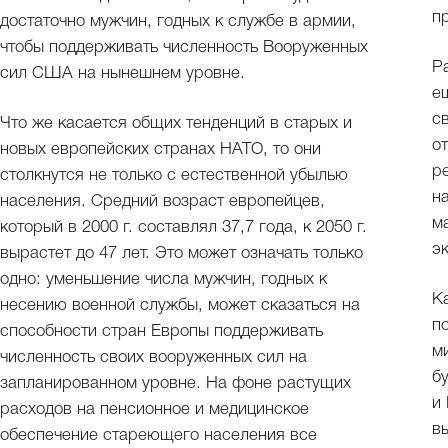
п
достаточно мужчин, годных к службе в армии,
чтобы поддерживать численность Вооруженных
Р
сил США на нынешнем уровне.
е
с
Что же касается общих тенденций в старых и
о
новых европейских странах НАТО, то они
р
столкнутся не только с естественной убылью
н
населения. Средний возраст европейцев,
м
который в 2000 г. составлял 37,7 года, к 2050 г.
э
вырастет до 47 лет. Это может означать только
одно: уменьшение числа мужчин, годных к
К
несению военной службы, может сказаться на
п
способности стран Европы поддерживать
м
численность своих вооруженных сил на
б
запланированном уровне. На фоне растущих
и
расходов на пенсионное и медицинское
в
обеспечение стареющего населения все