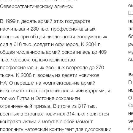
о
Североатлантическому альянсу.
Ш
н
В 1999 г. десять армий этих государств
л
насчитывали 230 тыс. профессиональных
б
военных при общей численности вооруженных
р
сил в 618 тыс. солдат и офицеров. К 2004 г.
м
общая численность армий сократилась до 409
с
тыс. человек, однако количество
профессиональных военных возросло до 270
В
тысяч. К 2008 г. восемь из десяти новичков
Е
НАТО перешли на комплектование армий
и
исключительно профессиональными кадрами, и
О
только Литва и Эстония сохранили
С
ограниченный призыв. В итоге из 317 тыс.
н
военных в странах-новичках 314 тыс. являются
э
контрактниками и могут в любой момент
к
пополнить натовский контингент для дислокации