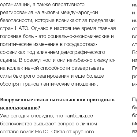
организации, а также оперативного
и
реагирования на вызовы международной
и
безопасности, которые возникают за пределами
и
стран НАТО. Однако в настоящее время главная
о
головная боль - это социально-экономические и
в
политические изменения в государствах-
с
союзниках под влиянием демографического
В
сдвига. В совокупности они неизбежно скажутся
н
на коллективной способности развертывать
Е
силы быстрого реагирования и еще больше
р
обострят трансатлантические отношения.
м
Вооруженные силы: насколько они пригодны к
П
использованию?
б
б
Уже сегодня очевидно, что наибольшее
(
беспокойство вызывает вопрос о личном
я
составе войск НАТО. Отказ от крупного