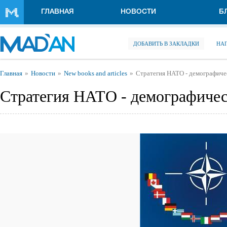
Перейти к основному содержанию
ГЛАВНАЯ
НОВОСТИ
Б
ДОБАВИТЬ В ЗАКЛАДКИ
НА
Вы здесь
Главная
Новости
New books and articles
Стратегия НАТО - демографиче
Стратегия НАТО - демографиче