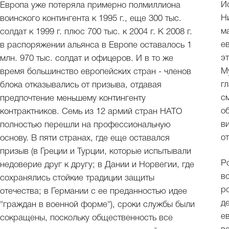
И
Европа уже потеряла примерно полмиллиона
Н
воинского контингента к 1995 г., еще 300 тыс.
м
солдат к 1999 г. плюс 700 тыс. к 2004 г. К 2008 г.
е
в распоряжении альянса в Европе оставалось 1
э
млн. 970 тыс. солдат и офицеров. И в то же
М
время большинство европейских стран - членов
г
блока отказывались от призыва, отдавая
с
предпочтение меньшему контингенту
о
контрактников. Семь из 12 армий стран НАТО
в
полностью перешли на профессиональную
о
основу. В пяти странах, где еще оставался
призыв (в Греции и Турции, которые испытывали
Р
недоверие друг к другу; в Дании и Норвегии, где
в
сохранялись стойкие традиции защиты
р
отечества; в Германии с ее преданностью идее
д
"граждан в военной форме"), сроки службы были
е
сокращены, поскольку общественность все