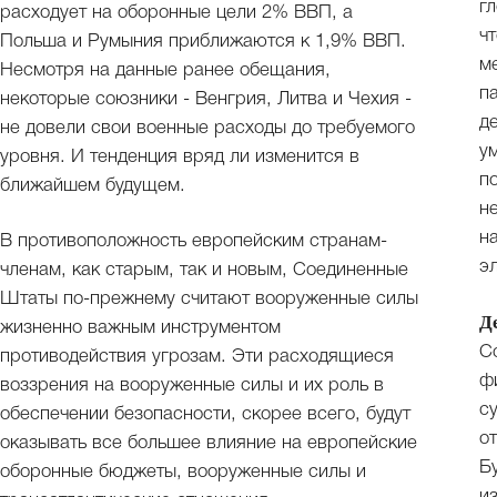
г
расходует на оборонные цели 2% ВВП, а
ч
Польша и Румыния приближаются к 1,9% ВВП.
м
Несмотря на данные ранее обещания,
п
некоторые союзники - Венгрия, Литва и Чехия -
д
не довели свои военные расходы до требуемого
у
уровня. И тенденция вряд ли изменится в
п
ближайшем будущем.
н
н
В противоположность европейским странам-
э
членам, как старым, так и новым, Соединенные
Штаты по-прежнему считают вооруженные силы
Д
жизненно важным инструментом
С
противодействия угрозам. Эти расходящиеся
ф
воззрения на вооруженные силы и их роль в
с
обеспечении безопасности, скорее всего, будут
о
оказывать все большее влияние на европейские
Б
оборонные бюджеты, вооруженные силы и
и