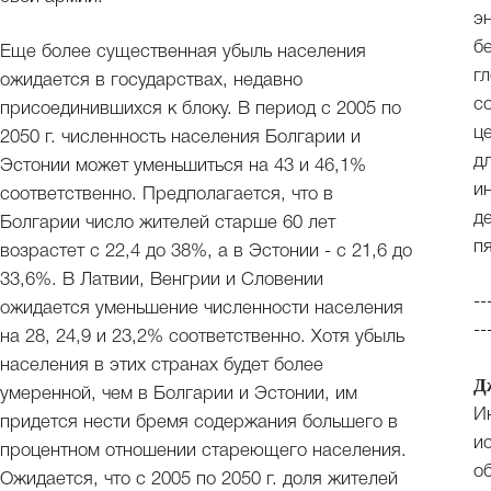
э
б
Еще более существенная убыль населения
г
ожидается в государствах, недавно
с
присоединившихся к блоку. В период с 2005 по
ц
2050 г. численность населения Болгарии и
д
Эстонии может уменьшиться на 43 и 46,1%
и
соответственно. Предполагается, что в
д
Болгарии число жителей старше 60 лет
п
возрастет с 22,4 до 38%, а в Эстонии - с 21,6 до
33,6%. В Латвии, Венгрии и Словении
--
ожидается уменьшение численности населения
--
на 28, 24,9 и 23,2% соответственно. Хотя убыль
населения в этих странах будет более
Д
умеренной, чем в Болгарии и Эстонии, им
И
придется нести бремя содержания большего в
и
процентном отношении стареющего населения.
о
Ожидается, что с 2005 по 2050 г. доля жителей