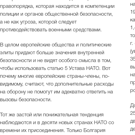
н
правопорядка, которая находится в компетенции
1
полиции и органов общественной безопасности,
к
а не как угроза, которой следует
1
противодействовать военными средствами.
т
г
В целом европейские общества и политические
(у
элиты придают больше значения внутренней
35
безопасности и не видят особого смысла в том,
в
чтобы использовать статью 5 Устава НАТО. Вот
н
почему многие европейские страны-члены, по-
п
видимому, считают, что дополнительные расходы
р
на оборону не помогут им адекватно ответить на
вызовы безопасности.
Д
2
Тот же застой или понижательная тенденция
д
наблюдаются и в десяти новых странах НАТО со
д
времени их присоединения. Только Болгария