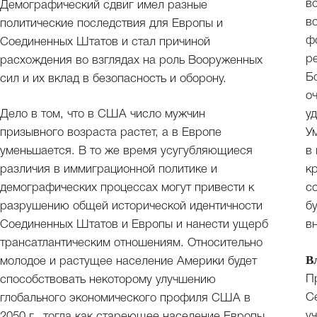
в
Демографический сдвиг имел разные
в
политические последствия для Европы и
ф
Соединенных Штатов и стал причиной
р
расхождения во взглядах на роль Вооруженных
Б
сил и их вклад в безопасность и оборону.
о
Дело в том, что в США число мужчин
у
призывного возраста растет, а в Европе
У
уменьшается. В то же время усугубляющиеся
в
различия в иммиграционной политике и
к
демографических процессах могут привести к
с
разрушению общей исторической идентичности
б
Соединенных Штатов и Европы и нанести ущерб
в
трансатлантическим отношениям. Относительно
В
молодое и растущее население Америки будет
П
способствовать некоторому улучшению
С
глобального экономического профиля США в
у
2050 г., тогда как стареющее население Европы