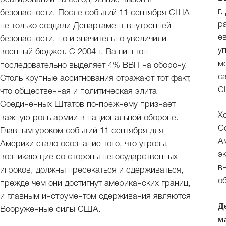
г
безопасности. После событий 11 сентября США
р
не только создали Департамент внутренней
е
безопасности, но и значительно увеличили
у
военный бюджет. С 2004 г. Вашингтон
м
последовательно выделяет 4% ВВП на оборону.
с
Столь крупные ассигнования отражают тот факт,
С
что общественная и политическая элита
Соединенных Штатов по-прежнему признает
Х
важную роль армии в национальной обороне.
С
Главным уроком событий 11 сентября для
А
Америки стало осознание того, что угрозы,
э
возникающие со стороны негосударственных
в
игроков, должны пресекаться и сдерживаться,
о
прежде чем они достигнут американских границ,
и главным инструментом сдерживания являются
Д
Вооруженные силы США.
м