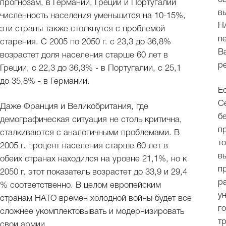
прогнозам, в Германии, Греции и Португалии
в
численность населения уменьшится на 10-15%,
Н
эти страны также столкнутся с проблемой
п
старения. С 2005 по 2050 г. с 23,3 до 36,8%
В
возрастет доля населения старше 60 лет в
р
Греции, с 22,3 до 36,3% - в Португалии, с 25,1
до 35,8% - в Германии.
Е
С
Даже Франция и Великобритания, где
б
демографическая ситуация не столь критична,
п
сталкиваются с аналогичными проблемами. В
т
2005 г. процент населения старше 60 лет в
в
обеих странах находился на уровне 21,1%, но к
п
2050 г. этот показатель возрастет до 33,9 и 29,4
р
% соответственно. В целом европейским
у
странам НАТО времен холодной войны будет все
г
сложнее укомплектовывать и модернизировать
т
свои армии.