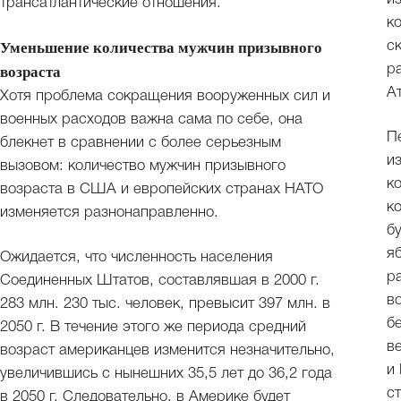
трансатлантические отношения.
к
с
Уменьшение количества мужчин призывного
р
возраста
А
Хотя проблема сокращения вооруженных сил и
военных расходов важна сама по себе, она
П
блекнет в сравнении с более серьезным
и
вызовом: количество мужчин призывного
к
возраста в США и европейских странах НАТО
к
изменяется разнонаправленно.
б
я
Ожидается, что численность населения
р
Соединенных Штатов, составлявшая в 2000 г.
в
283 млн. 230 тыс. человек, превысит 397 млн. в
б
2050 г. В течение этого же периода средний
в
возраст американцев изменится незначительно,
и
увеличившись с нынешних 35,5 лет до 36,2 года
с
в 2050 г. Следовательно, в Америке будет