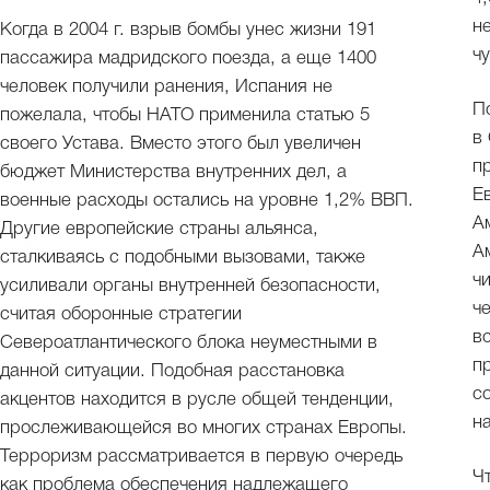
н
Когда в 2004 г. взрыв бомбы унес жизни 191
ч
пассажира мадридского поезда, а еще 1400
человек получили ранения, Испания не
П
пожелала, чтобы НАТО применила статью 5
в
своего Устава. Вместо этого был увеличен
п
бюджет Министерства внутренних дел, а
Е
военные расходы остались на уровне 1,2% ВВП.
А
Другие европейские страны альянса,
А
сталкиваясь с подобными вызовами, также
ч
усиливали органы внутренней безопасности,
ч
считая оборонные стратегии
вс
Североатлантического блока неуместными в
п
данной ситуации. Подобная расстановка
с
акцентов находится в русле общей тенденции,
н
прослеживающейся во многих странах Европы.
Терроризм рассматривается в первую очередь
Чт
как проблема обеспечения надлежащего