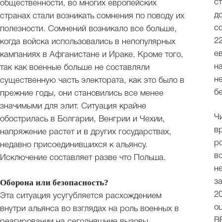
с
общественности, во многих европейских
д
странах стали возникать сомнения по поводу их
с
полезности. Сомнений возникало все больше,
2
когда войска использовались в непопулярных
е
кампаниях в Афганистане и Ираке. Кроме того,
н
так как военные больше не составляли
н
существенную часть электората, как это было в
б
прежние годы, они становились все менее
значимыми для элит. Ситуация крайне
Ч
обострилась в Болгарии, Венгрии и Чехии,
в
напряжение растет и в других государствах,
р
недавно присоединившихся к альянсу.
в
Исключение составляет разве что Польша.
не
з
Оборона или безопасность?
2
Эта ситуация усугубляется расхождением
о
внутри альянса во взглядах на роль военных в
В
реагировании на сегодняшние вызовы