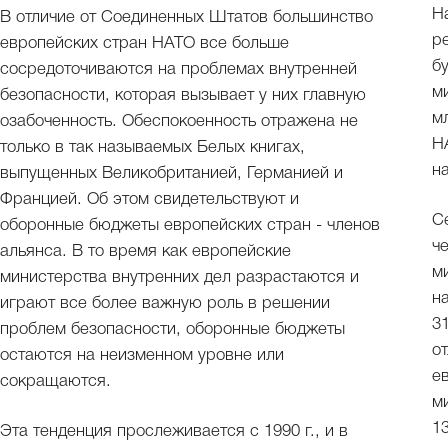
Н
В отличие от Соединенных Штатов большинство
р
европейских стран НАТО все больше
б
сосредоточиваются на проблемах внутренней
м
безопасности, которая вызывает у них главную
мл
озабоченность. Обеспокоенность отражена не
Н
только в так называемых Белых книгах,
н
выпущенных Великобританией, Германией и
Францией. Об этом свидетельствуют и
С
оборонные бюджеты европейских стран - членов
ч
альянса. В то время как европейские
м
министерства внутренних дел разрастаются и
н
играют все более важную роль в решении
3
проблем безопасности, оборонные бюджеты
о
остаются на неизменном уровне или
е
сокращаются.
м
1
Эта тенденция прослеживается с 1990 г., и в