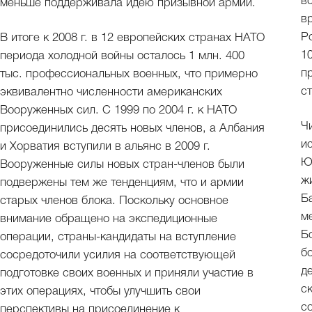
в
меньше поддерживала идею призывной армии.
в
Р
В итоге к 2008 г. в 12 европейских странах НАТО
1
периода холодной войны осталось 1 млн. 400
п
тыс. профессиональных военных, что примерно
с
эквивалентно численности американских
Вооруженных сил. С 1999 по 2004 г. к НАТО
Ч
присоединились десять новых членов, а Албания
и
и Хорватия вступили в альянс в 2009 г.
Ю
Вооруженные силы новых стран-членов были
ж
подвержены тем же тенденциям, что и армии
Б
старых членов блока. Поскольку основное
м
внимание обращено на экспедиционные
Б
операции, страны-кандидаты на вступление
б
сосредоточили усилия на соответствующей
д
подготовке своих военных и приняли участие в
с
этих операциях, чтобы улучшить свои
с
перспективы на присоединение к