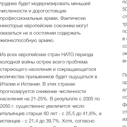
п
труднее будет модернизировать меньшей
5
численности и дорогостоящие
с
профессиональные армии. Фактически
т
некоторые европейские союзники могут
п
оказаться не в состоянии содержать
в
жизнеспособную армию.
с
о
Из всех европейских стран НАТО периода
в
холодной войны острее всего проблема
стареющего населения и сокращающегося
П
количества призывников будет ощущаться в
о
Италии и Испании. В этих странах
а
прогнозируется снижение численности
с
населения на 21-25%. В результате с 2005 по
ф
2050 г. существенно увеличится число
с
итальянцев старше 60 лет - с 25,5 до 41,6%, а
и
испанцев - с 21,4 до 39,7%. Хотя, согласно
о