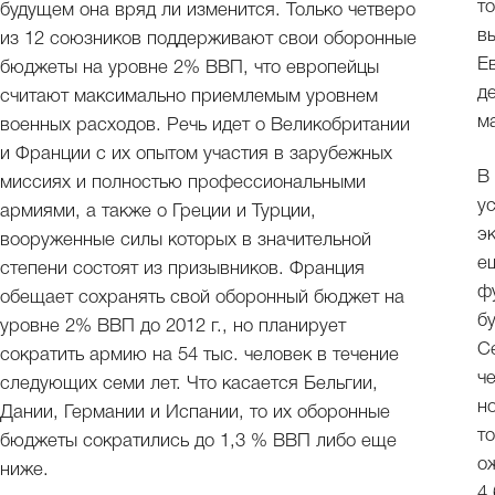
т
будущем она вряд ли изменится. Только четверо
в
из 12 союзников поддерживают свои оборонные
Е
бюджеты на уровне 2% ВВП, что европейцы
д
считают максимально приемлемым уровнем
м
военных расходов. Речь идет о Великобритании
и Франции с их опытом участия в зарубежных
В
миссиях и полностью профессиональными
у
армиями, а также о Греции и Турции,
э
вооруженные силы которых в значительной
е
степени состоят из призывников. Франция
ф
обещает сохранять свой оборонный бюджет на
б
уровне 2% ВВП до 2012 г., но планирует
С
сократить армию на 54 тыс. человек в течение
ч
следующих семи лет. Что касается Бельгии,
н
Дании, Германии и Испании, то их оборонные
т
бюджеты сократились до 1,3 % ВВП либо еще
о
ниже.
4