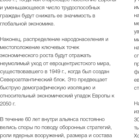
и
и уменьшающееся число трудоспособных
н
граждан будут снижать ее значимость в
м
глобальной экономике.
у
Наконец, распределение народонаселения и
м
местоположение ключевых точек
н
экономического роста будут отражать
с
неумолимый уход от евроцентристского мира,
п
существовавшего в 1949 г., когда был создан
ф
Североатлантический блок. Это предвещает
е
быструю демографическую изоляцию и
с
относительный экономический упадок Европы к
Н
2050 г.
и
В течение 60 лет внутри альянса постоянно
3
велись споры по поводу оборонных стратегий,
ты
роли ядерных вооружений, размера и состава
Х