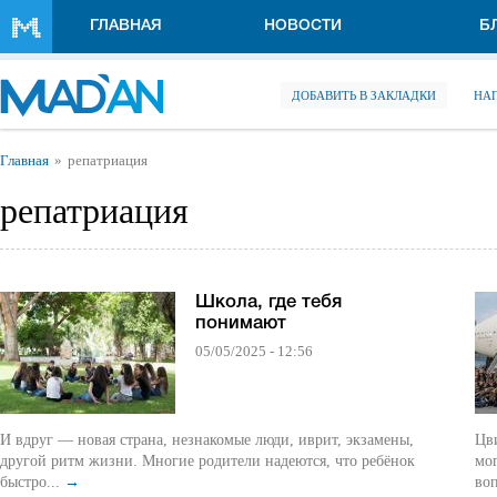
Перейти к основному содержанию
ГЛАВНАЯ
НОВОСТИ
Б
ДОБАВИТЬ В ЗАКЛАДКИ
НА
Вы здесь
Главная
репатриация
репатриация
Школа, где тебя
понимают
05/05/2025 - 12:56
И вдруг — новая страна, незнакомые люди, иврит, экзамены,
Цви
другой ритм жизни. Многие родители надеются, что ребёнок
мо
быстро...
→
воп