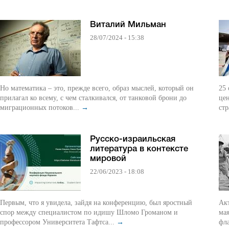
Виталий Мильман
28/07/2024 - 15:38
Но математика – это, прежде всего, образ мыслей, который он
25
прилагал ко всему, с чем сталкивался, от танковой брони до
цен
миграционных потоков...
→
стр
Русско-израильская
литература в контексте
мировой
22/06/2023 - 18:08
Первым, что я увидела, зайдя на конференцию, был яростный
Ак
спор между специалистом по идишу Шломо Громаном и
мая
профессором Университета Тафтса...
→
фла