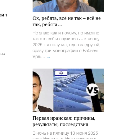
ейн
Ох, ребята, всё не так – всё не
так, ребята…
Не знаю как и почему, но именно
так это всё и случилось – к концу
2025 г я получил, одна за другой,
сразу три монографии о Бабьем
Яре:...
→
Первая иранская: причины,
результаты, последствия
В ночь на пятницу 13 июня 2025