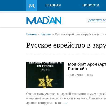
Перейти к основному содержанию
ГЛАВНАЯ
НОВОСТИ
ДОБАВИТЬ В
Вы здесь
Главная
Группы
Русское еврейство в зарубежье (архив
Русское еврейство в зар
Мой брат Арон (Арт
Ротштейн
07/09/2018 - 18:45
Отец и мать учились в царской гимназии и умели разб
в хорошей литературе, а также и в музыке. Они посещ
лучшие концерты – в то...
→