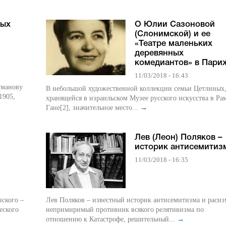
ных
О Юлии Сазоновой
(Слонимской) и ее
«Театре маленьких
деревянных
комедиантов» в Пари
11/03/2018 - 16:43
уманову
В небольшой художественной коллекции семьи Цетлиных
1905,
хранящейся в израильском Музее русского искусства в Ра
Гане[2], значительное место...
→
Лев (Леон) Поляков –
историк антисемитиз
11/03/2018 - 16:35
ского –
Лев Поляков – известный историк антисемитизма и расиз
еского
непримиримый противник всякого релятивизма по
отношению к Катастрофе, решительный...
→