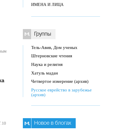
ИМЕНА И ЛИЦА
Группы
Тель-Авив, Дом ученых
сным
Штерновские чтения
Наука и религия
Хатуль мадан
Четвертое измерение (архив)
ка
Русское еврейство в зарубежье
(архив)
Новое в блогах
Т.10