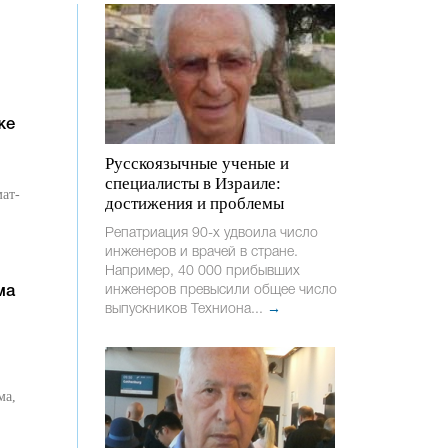
же
Русскоязычные ученые и
,
специалисты в Израиле:
мат-
достижения и проблемы
Репатриация 90-х удвоила число
инженеров и врачей в стране.
Например, 40 000 прибывших
инженеров превысили общее число
ма
выпускников Техниона...
→
ма,