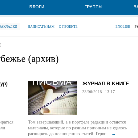
БЛОГИ
ГРУППЫ
В
 ЗАКЛАДКИ
НАПИСАТЬ НАМ
О ПРОЕКТЕ
ENGLISH
Р
)
убежье (архив)
ур)
ЖУРНАЛ В КНИГЕ
23/06/2018 - 13:17
ираться
Том завершающий, а в портфеле редакции остаются
али
материалы, которые по разным причинам не удалось
расширить до полноценных статей. Герои...
→