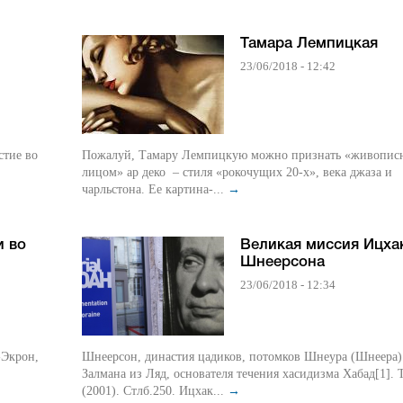
Тамара Лемпицкая
23/06/2018 - 12:42
стие во
Пожалуй, Тамару Лемпицкую можно признать «живопи
лицом» ар деко – стиля «рокочущих 20-х», века джаза и
чарльстона. Ее картина-...
→
и во
Великая миссия Ицха
Шнеерсона
23/06/2018 - 12:34
Шнеерсон, династия цадиков, потомков Шнеура (Шнеера)
Залмана из Ляд, основателя течения хасидизма Хабад[1]. 
(2001). Стлб.250. Ицхак...
→