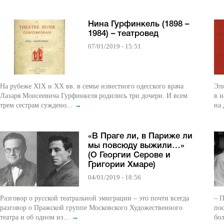
Нина Гурфинкель (1898 –
1984) – театровед
07/01/2019 - 15:51
На рубеже XIX и XX вв. в семье известного одесского врача
Эл
Лазаря Моисеевича Гурфинкеля родились три дочери. И всем
в н
трем сестрам суждено...
→
на 
«В Праге ли, в Париже ли
мы повсюду выжили…»
(О Георгии Серове и
Григории Хмаре)
04/01/2019 - 18:56
Разговор о русской театральной эмиграции – это почти всегда
– П
разговор о Пражской группе Московского Художественного
по
театра и об одном из...
→
бол