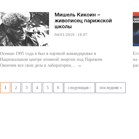
Мишель Кикоин –
живописец парижской
школы
04/01/2019 - 18:07
Осенью 1995 года я был в научной командировке в
Ег
Национальном центре атомной энергии под Парижем.
на 
Окончив все свои дела в лаборатории,...
→
ра
Pages
1
2
3
4
5
6
следующая ›
последняя »