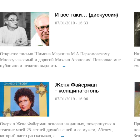
И все-таки… (дискуссия)
07/01/2019 - 16:33
Открытое письмо Шимона Маркиша М.А.Пархомовскому
Ин
Многоуважаемый и дорогой Михаил Аронович! Позвольте мне
Ло
публично и печатно выразить...
→
см
Женя Файерман
- женщина-огонь
07/01/2019 - 16:06
Очерк о Жене Файерман основан на данных, почерпнутых в
Пр
течение моей 25-летней дружбы с ней и ее мужем, Абелем,
по
который часто рассказывал, с...
→
Зел