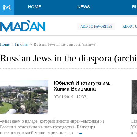
Skip to main content
HOME
NEWS
B
ADD TO FAVORITES
ABOUT 
You are here
Home
Группы
Russian Jews in the diaspora (archive)
Russian Jews in the diaspora (arch
Юбилей Института им.
Хаима Вейцмана
07/01/2019 - 17:32
«Мы знаем о вкладе, который внесли евреи–выходцы из
Са
России в основание нашего государства. Благодаря
ХХ
интеллектуальной мощи евреев первых...
→
и е