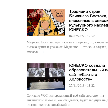
Традиции стран
Ближнего Востока,
внесенные в списо
культурного насле
ЮНЕСКО
04/02/2022 - 12:52
Меджлис Если вас пригласили в меджлис, то, скорее всего, вас
высоко ценят и уважают. Меджлис — это зона отдыха,
которая...
→
ЮНЕСКО создала
образовательный в
сайт «Факты о
Холокосте»
25/11/2018 - 11:22
Согласно WJC, интерактивный веб-сайт доступен на
английском языке и, как ожидается, будет запущен на 
языков, включая китайский и...
→