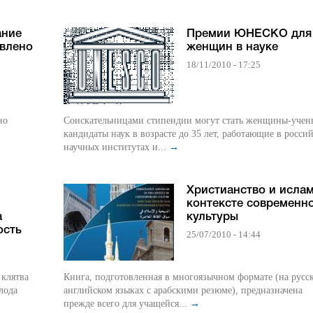
ание
Премии ЮНЕСКО для
влено
женщин в науке
18/11/2010 - 17:25
но
Соискательницами стипендии могут стать женщины-учен
кандидаты наук в возрасте до 35 лет, работающие в росси
научных институтах и...
→
Христианство и ислам
контексте современн
а
культуры
ость
25/07/2010 - 14:44
 клятва
Книга, подготовленная в многоязычном формате (на русс
лода
английском языках с арабскими резюме), предназначена
прежде всего для учащейся...
→