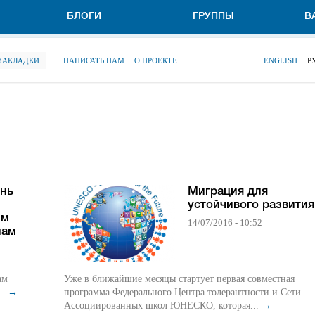
БЛОГИ
ГРУППЫ
В
 ЗАКЛАДКИ
НАПИСАТЬ НАМ
О ПРОЕКТЕ
ENGLISH
Р
нь
Миграция для
устойчивого развития
им
14/07/2016 - 10:52
нам
ам
Уже в ближайшие месяцы стартует первая совместная
..
→
программа Федерального Центра толерантности и Сети
Ассоциированных школ ЮНЕСКО, которая...
→