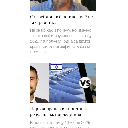
Ох, ребята, всё не так – всё не
так, ребята…
Не знаю как и почему, но именно
так это всё и случилось – к концу
2025 г я получил, одна за другой,
сразу три монографии о Бабьем
Яре:...
→
Первая иранская: причины,
результаты, последствия
В ночь на пятницу 13 июня 2025