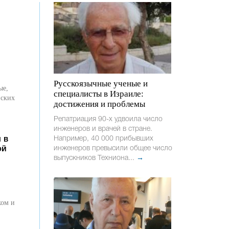
Русскоязычные ученые и
ые,
специалисты в Израиле:
йских
достижения и проблемы
Репатриация 90-х удвоила число
инженеров и врачей в стране.
Например, 40 000 прибывших
 в
инженеров превысили общее число
ой
выпускников Техниона...
→
ком и