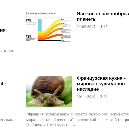
Языковое разнообраз
планеты
к
24/02/2015 - 14:47
дия
Французская кухня -
еб-
мировое культурное
наследие
20/11/2010 - 12:24
"Франция испокон веков считается гастрономической сто
десятках
мира, - сказал "Известиям" знаменитый парижский гастр
Ги Савуа. - Наша кухня...
→