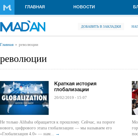
Перейти к основному содержанию
ГЛАВНАЯ
НОВОСТИ
Б
ДОБАВИТЬ В ЗАКЛАДКИ
НА
Вы здесь
Главная
революции
революции
Краткая история
глобализации
20/02/2019 - 15:07
Не только Alibaba обращается к прошлому. Сейчас, на пороге
Мо
нового, цифрового этапа глобализации — мы называем его
гор
«Глобализация 4.0» — нам...
→
пос