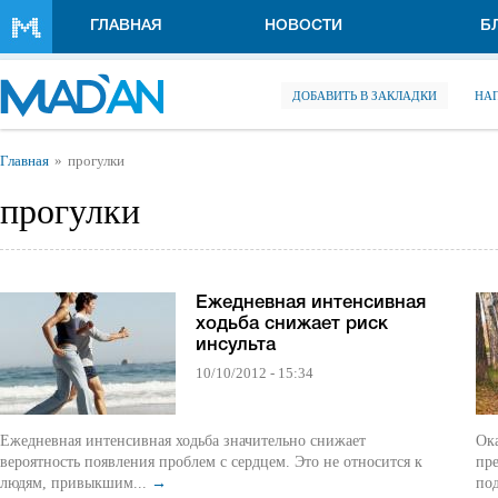
Перейти к основному содержанию
ГЛАВНАЯ
НОВОСТИ
Б
ДОБАВИТЬ В ЗАКЛАДКИ
НА
Вы здесь
Главная
прогулки
прогулки
Ежедневная интенсивная
ходьба снижает риск
инсульта
10/10/2012 - 15:34
Ежедневная интенсивная ходьба значительно снижает
Ока
вероятность появления проблем с сердцем. Это не относится к
пре
людям, привыкшим...
→
по