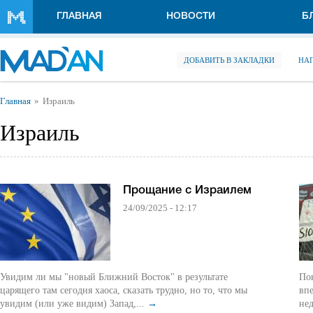
Перейти к основному содержанию
ГЛАВНАЯ
НОВОСТИ
Б
ДОБАВИТЬ В ЗАКЛАДКИ
НА
Вы здесь
Главная
Израиль
Израиль
Прощание с Израилем
24/09/2025 - 12:17
Увидим ли мы "новый Ближний Восток" в результате
Пов
царящего там сегодня хаоса, сказать трудно, но то, что мы
вп
увидим (или уже видим) Запад,...
→
нед