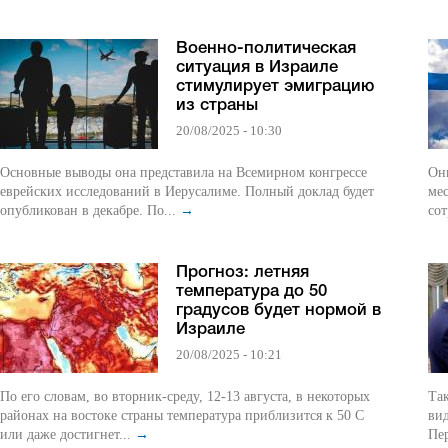
Военно-политическая
ситуация в Израиле
стимулирует эмиграцию
из страны
20/08/2025 - 10:30
Основные выводы она представила на Всемирном конгрессе
Они
еврейских исследований в Иерусалиме. Полный доклад будет
ме
опубликован в декабре. По...
→
сот
Прогноз: летняя
температура до 50
градусов будет нормой в
Израиле
20/08/2025 - 10:21
По его словам, во вторник-среду, 12-13 августа, в некоторых
Та
районах на востоке страны температура приблизится к 50 С
вид
или даже достигнет...
→
Пер