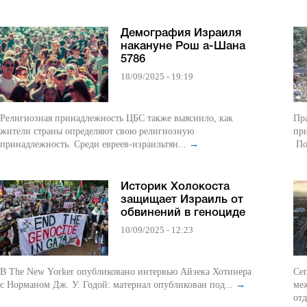
Демография Израиля
накануне Рош а-Шана
5786
18/09/2025 - 19:19
Религиозная принадлежность ЦБС также выяснило, как
Пра
жители страны определяют свою религиозную
пр
принадлежность. Среди евреев-израильтян...
→
По
Историк Холокоста
защищает Израиль от
обвинений в геноциде
10/09/2025 - 12:23
В The New Yorker опубликовано интервью Айзека Хотинера
Сег
с Норманом Дж. У. Годой: материал опубликован под...
→
ме
отд