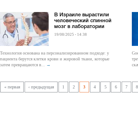
В Израиле вырастили
человеческий спинной
мозг в лаборатории
19/08/2025 - 14:38
Технология основана на персонализированном подходе: у
Goo
пациента берутся клетки крови и жировой ткани, которые
тр
затем превращаются в...
→
ска
Страницы
« первая
‹ предыдущая
1
2
3
4
5
6
7
8