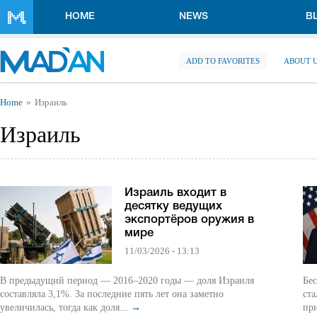
Skip to main content
HOME
NEWS
B
ADD TO FAVORITES
ABOUT 
You are here
Home
Израиль
Израиль
Израиль входит в
десятку ведущих
экспортёров оружия в
мире
11/03/2026 - 13:13
В предыдущий период — 2016–2020 годы — доля Израиля
Бес
составляла 3,1%. За последние пять лет она заметно
ста
увеличилась, тогда как доля...
→
при