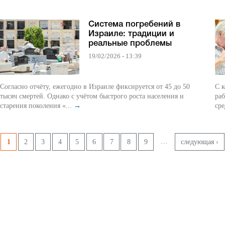
Система погребений в
Израиле: традиции и
реальные проблемы
19/02/2026 - 13:39
Согласно отчёту, ежегодно в Израиле фиксируется от 45 до 50
С к
тысяч смертей. Однако с учётом быстрого роста населения и
раб
старения поколения «...
→
сре
Pages
…
1
2
3
4
5
6
7
8
9
следующая ›