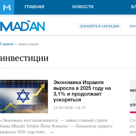
Перейти к основному содержанию
ГЛАВНАЯ
НОВОСТИ
Б
ДОБАВИТЬ В ЗАКЛАДКИ
НА
Вы здесь
Главная
инвестиции
инвестиции
Экономика Израиля
выросла в 2025 году на
3,1% и продолжает
ускоряться
21/02/2026 - 14:15
«Экономика восстанавливается, — заявил главный стратег
Сто
банка Mizrahi Tefahot Йони Фэннинг. — Показатели первого
по 
квартала 2026 года тоже...
→
все