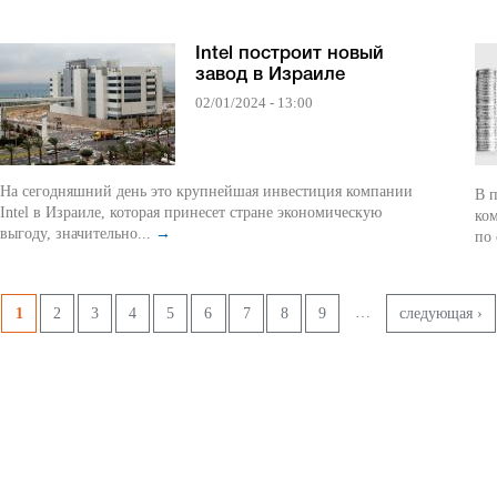
Intel построит новый
завод в Израиле
02/01/2024 - 13:00
На сегодняшний день это крупнейшая инвестиция компании
В п
Intel в Израиле, которая принесет стране экономическую
ко
выгоду, значительно...
→
по 
Страницы
…
1
2
3
4
5
6
7
8
9
следующая ›