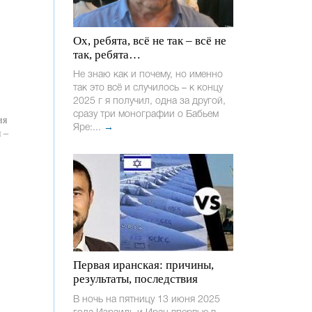
Ох, ребята, всё не так – всё не
так, ребята…
Не знаю как и почему, но именно
так это всё и случилось – к концу
2025 г я получил, одна за другой,
сразу три монографии о Бабьем
ия
Яре:...
→
 –
Первая иранская: причины,
результаты, последствия
В ночь на пятницу 13 июня 2025