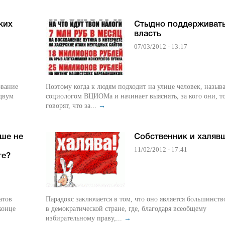
ких
Стыдно поддерживат
власть
07/03/2012 - 13:17
ование
Поэтому когда к людям подходит на улице человек, называ
 двум
социологом ВЦИОМа и начинает выяснять, за кого они, т
говорят, что за...
→
ше не
Собственник и халяв
11/02/2012 - 17:41
те?
атов
Парадокс заключается в том, что оно является большинств
конце
в демократической стране, где, благодаря всеобщему
избирательному праву,...
→