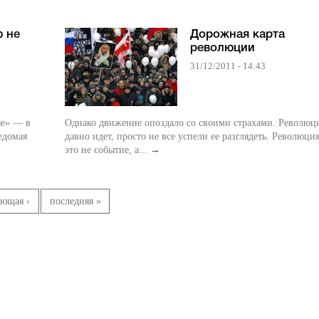
ю не
Дорожная карта
революции
31/12/2011 - 14:43
ые» — в
Однако движение опоздало со своими страхами. Революц
едомая
давно идет, просто не все успели ее разглядеть. Революция
это не событие, а...
→
ующая ›
последняя »