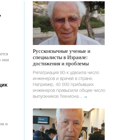
ь
Русскоязычные ученые и
ется
специалисты в Израиле:
о они
достижения и проблемы
Репатриация 90-х удвоила число
инженеров и врачей в стране.
Например, 40 000 прибывших
щик
инженеров превысили общее число
выпускников Техниона...
→
ом и