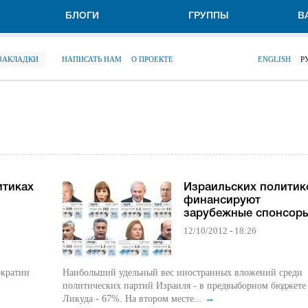
БЛОГИ
ГРУППЫ
В
 ЗАКЛАДКИ
НАПИСАТЬ НАМ
О ПРОЕКТЕ
ENGLISH
Р
итиках
Израильских политик
финансируют
зарубежные спонсор
12/10/2012 - 18:26
ократии
Наибольший удельный вес иностранных вложений среди
политических партий Израиля - в предвыборном бюджете
Ликуда - 67%. На втором месте...
→