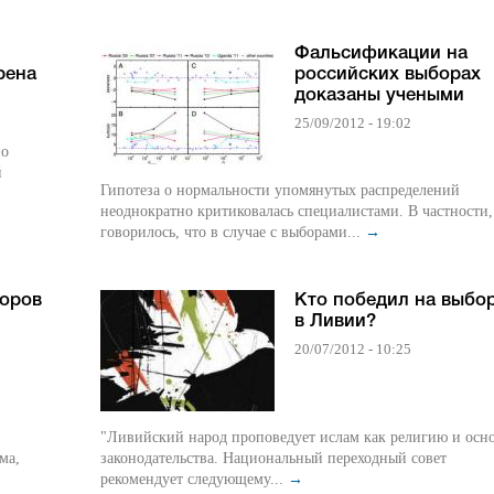
Фальсификации на
рена
российских выборах
доказаны учеными
25/09/2012 - 19:02
по
й
Гипотеза о нормальности упомянутых распределений
неоднократно критиковалась специалистами. В частности,
говорилось, что в случае с выборами...
→
боров
Кто победил на выбо
в Ливии?
20/07/2012 - 10:25
"Ливийский народ проповедует ислам как религию и осн
ма,
законодательства. Национальный переходный совет
рекомендует следующему...
→