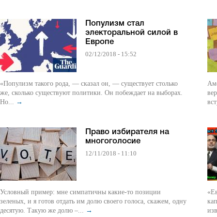
Популизм стал
электоральной силой в
Европе
02/12/2018 - 15:52
«Популизм такого рода, — сказал он, — существует столько
Ам
же, сколько существуют политики. Он побеждает на выборах.
вер
Но...
→
вст
Право избирателя на
многоголосие
12/11/2018 - 11:10
Условный пример: мне симпатичны какие-то позиции
«Е
зеленых, и я готов отдать им долю своего голоса, скажем, одну
кап
десятую. Такую же долю –...
→
изв