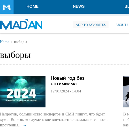
Skip to main content
HOME
NEWS
B
ADD TO FAVORITES
ABOUT 
You are here
Home
выборы
выборы
Новый год без
оптимизма
12/01/2024 - 14:04
Напротив, большинство экспертов и СМИ пишут, что будет
В 
хуже. Во всяком случае такое впечатление складывается после
поб
прочтения...
→
каз