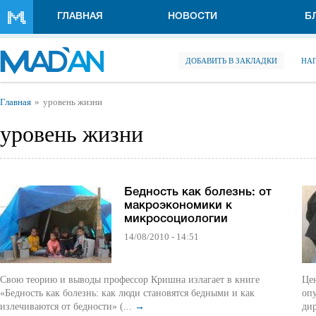
Перейти к основному содержанию
ГЛАВНАЯ
НОВОСТИ
Б
ДОБАВИТЬ В ЗАКЛАДКИ
НА
Вы здесь
Главная
уровень жизни
уровень жизни
Бедность как болезнь: от
макроэкономики к
микросоциологии
14/08/2010 - 14:51
Свою теорию и выводы профессор Кришна излагает в книге
Це
«Бедность как болезнь: как люди становятся бедными и как
опу
излечиваются от бедности» (...
→
дир