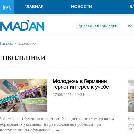
Перейти к основному содержанию
ГЛАВНАЯ
НОВОСТИ
Б
ДОБАВИТЬ В ЗАКЛАДКИ
НА
Вы здесь
Главная
школьники
школьники
Молодежь в Германии
теряет интерес к учебе
07/08/2025 - 12:24
Что мешает обучению профессии Учащиеся с низким уровнем
Как де
образования указывают на две основные проблемы при
уче
поступлении на обучающие...
→
12 