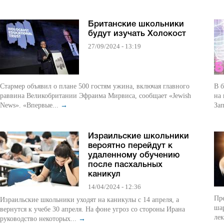
Британские школьники
будут изучать Холокост
27/09/2024 - 13:19
Стармер объявил о плане 500 гостям ужина, включая главного
В 
раввина Великобритании Эфраима Мирвиса, сообщает «Jewish
на
News». «Впервые...
→
Зап
Израильские школьники
вероятно перейдут к
удаленному обучению
после пасхальных
каникул
14/04/2024 - 12:36
Пре
Израильские школьники уходят на каникулы с 14 апреля, а
ша
вернутся к учебе 30 апреля. На фоне угроз со стороны Ирана
лек
руководство некоторых...
→