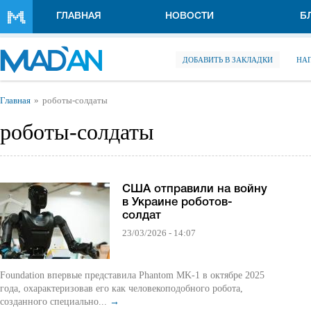
Перейти к основному содержанию
ГЛАВНАЯ
НОВОСТИ
Б
ДОБАВИТЬ В ЗАКЛАДКИ
НА
Вы здесь
Главная
роботы-солдаты
роботы-солдаты
США отправили на войну
в Украине роботов-
солдат
23/03/2026 - 14:07
Foundation впервые представила Phantom MK-1 в октябре 2025
года, охарактеризовав его как человекоподобного робота,
созданного специально...
→