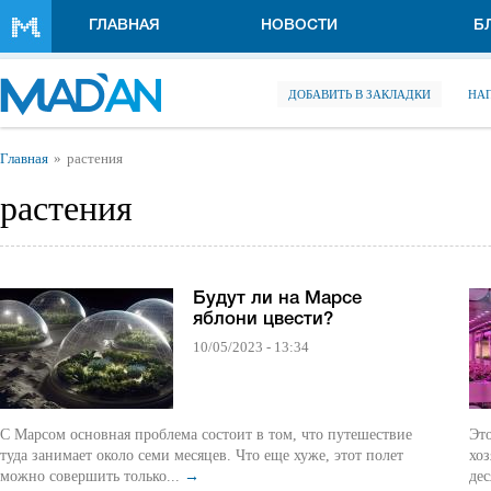
Перейти к основному содержанию
ГЛАВНАЯ
НОВОСТИ
Б
ДОБАВИТЬ В ЗАКЛАДКИ
НА
Вы здесь
Главная
растения
растения
Будут ли на Марсе
яблони цвести?
10/05/2023 - 13:34
С Марсом основная проблема состоит в том, что путешествие
Это
туда занимает около семи месяцев. Что еще хуже, этот полет
хоз
можно совершить только...
→
дес