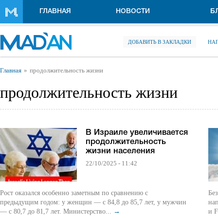
Перейти к основному содержанию
ГЛАВНАЯ
НОВОСТИ
Б
ДОБАВИТЬ В ЗАКЛАДКИ
НА
Вы здесь
Главная
продолжительность жизни
продолжительность жизни
В Израиле увеличивается
продолжительность
жизни населения
22/10/2025 - 11:42
Рост оказался особенно заметным по сравнению с
Бе
предыдущим годом: у женщин — с 84,8 до 85,7 лет, у мужчин
на
— с 80,7 до 81,7 лет. Министерство...
→
и F