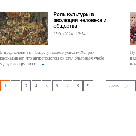
Роль культуры в
эволюции человека и
общества
25/01/2024 - 13:54
В предисловии к «Секрету нашего успеха» Хенрик
Пу
рассказывает, что антропологом он стал благодаря учебе
над
у другого крупного...
→
па
Страницы
…
1
2
3
4
5
6
7
8
9
следующая ›