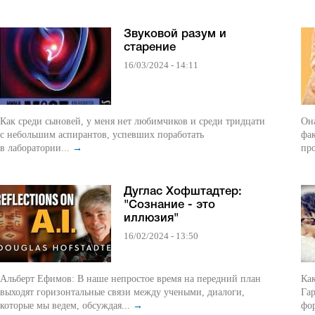
Звуковой разум и
старение
16/03/2024 - 14:11
Как среди сыновей, у меня нет любимчиков и среди тридцати
Она
с небольшим аспирантов, успевших поработать
фак
в лаборатории...
→
про
Дуглас Хофштадтер:
"Cознание - это
иллюзия"
16/02/2024 - 13:50
Альберт Ефимов: В наше непростое время на передний план
Как
выходят горизонтальные связи между учеными, диалоги,
Гар
которые мы ведем, обсуждая...
→
фор