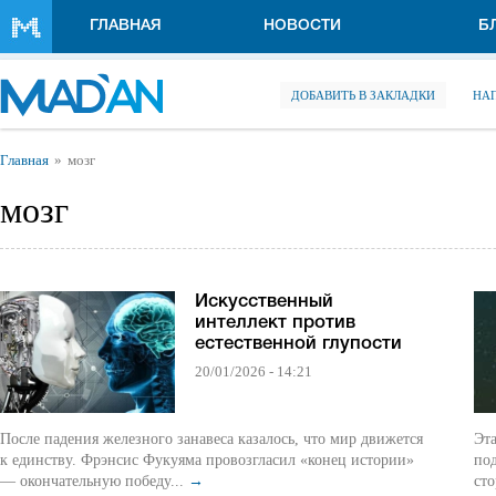
Перейти к основному содержанию
ГЛАВНАЯ
НОВОСТИ
Б
ДОБАВИТЬ В ЗАКЛАДКИ
НА
Вы здесь
Главная
мозг
мозг
Искусственный
интеллект против
естественной глупости
20/01/2026 - 14:21
После падения железного занавеса казалось, что мир движется
Эта
к единству. Фрэнсис Фукуяма провозгласил «конец истории»
по
— окончательную победу...
→
сто