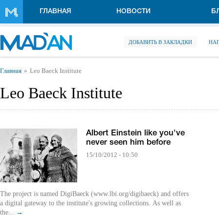
Перейти к основному содержанию
ГЛАВНАЯ
НОВОСТИ
Б
ДОБАВИТЬ В ЗАКЛАДКИ
НА
Вы здесь
Главная
Leo Baeck Institute
Leo Baeck Institute
Albert Einstein like you've
never seen him before
15/10/2012 - 10:50
The project is named DigiBaeck (www.lbi.org/digibaeck) and offers
a digital gateway to the institute's growing collections. As well as
the...
→