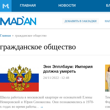
Перейти к основному содержанию
ГЛАВНАЯ
НОВОСТИ
Б
ДОБАВИТЬ В ЗАКЛАДКИ
НА
Вы здесь
Главная
гражданское общество
гражданское общество
Энн Эпплбаум: Империя
должна умереть
24/11/2022 - 12:48
Школа работала в московской квартире ее основателей Елены
Те
Немировской и Юрия Сенокосова. Они познакомились в 1970-
Фо
х годах во время работы...
→
сов