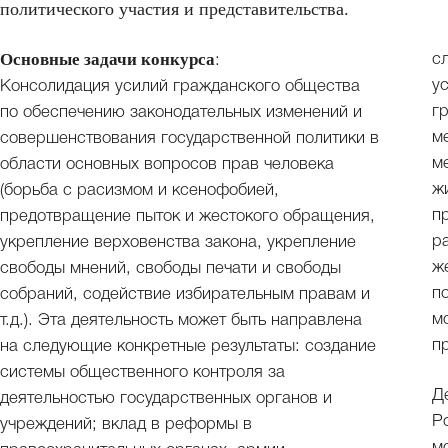
политического участия и представительства.
Основные задачи конкурса
с
:
у
Консолидация усилий гражданского общества
г
по обеспечению законодательных изменений и
м
совершенствования государственной политики в
м
области основных вопросов прав человека
ж
(борьба с расизмом и ксенофобией,
п
предотвращение пыток и жестокого обращения,
р
укрепление верховенства закона, укрепление
ж
свободы мнений, свободы печати и свободы
п
собраний, содействие избирательным правам и
м
т.д.). Эта деятельность может быть направлена
п
на следующие конкретные результаты: создание
системы общественного контроля за
Д
деятельностью государственных органов и
России,
учреждений; вклад в реформы в
м