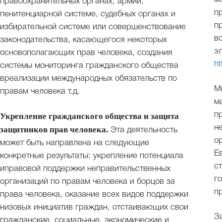
правоохранительных органах, армии,
п
пенитенциарной системе, судебных органах и
п
избирательной системе или совершенствование
в
законодательства, касающегося некоторых
э
основополагающих прав человека, создания
ht
системы мониторинга гражданского общества
вреализации международных обязательств по
М
правам человека т.д.
м
п
Укрепление гражданского общества и защита
н
защитников прав человека.
Эта деятельность
о
может быть направлена на следующие
Е
конкретные результаты: укрепление потенциала
с
иправовой поддержки неправительственных
г
организаций по правам человека и борцов за
п
права человека, оказание всех видов поддержки
низовых инициатив граждан, отстаивающих свои
З
гражданские, социальные, экономические и