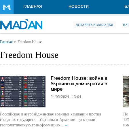
Перейти к основному содержанию
ГЛАВНАЯ
НОВОСТИ
Б
ДОБАВИТЬ В ЗАКЛАДКИ
НА
Вы здесь
Главная
Freedom House
Freedom House
Freedom House: война в
Украине и демократия в
мире
04/05/2024 - 13:04
Российская и азербайджанская военные кампании против
По
соседних государств - Украины и Армении - ускорили
13%
геополитическую трансформацию...
→
име