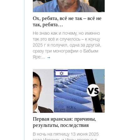
Ох, ребята, всё не так – всё не
так, ребята…
Не знаю как и почему, но именно
так это всё и случилось – к концу
2025 г я получил, одна за другой,
сразу три монографии о Бабьем
Яре:...
→
Первая иранская: причины,
результаты, последствия
В ночь на пятницу 13 июня 2025