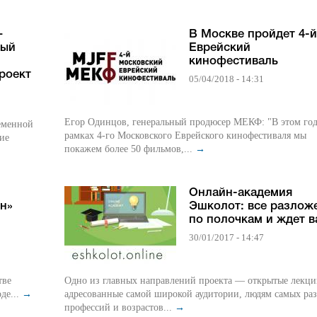
–
В Москве пройдет 4-й
ный
Еврейский
кинофестиваль
роект
05/04/2018 - 14:31
Егор Одинцов, генеральный продюсер МЕКФ: "В этом год
ременной
рамках 4-го Московского Еврейского кинофестиваля мы
ие
покажем более 50 фильмов,...
→
Онлайн-академия
н»
Эшколот: все разлож
по полочкам и ждет в
30/01/2017 - 14:47
тве
Одно из главных направлений проекта — открытые лекци
де...
→
адресованные самой широкой аудитории, людям самых ра
профессий и возрастов...
→