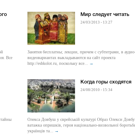
ого
Мир следует читать
24/03/2013 - 13:27
ой
Занятия бесплатны; лекции, причем с субтитрами, в аудио
ия. Все
видеовариантах выкладываются на сайт проекта
http://eshkolot.ru, поскольку все...
→
Когда горы сходятся
24/08/2010 - 15:34
Олекса Довбуш у єврейській культурі Образ Олекси Довбуша,
ватажка опришків, героя національно-визвольної боротьб
українців та...
→