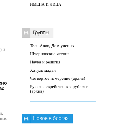
ИМЕНА И ЛИЦА
Группы
Тель-Авив, Дом ученых
у в
Штерновские чтения
Наука и религия
Хатуль мадан
Четвертое измерение (архив)
ено
Русское еврейство в зарубежье
ас
(архив)
и,
Новое в блогах
зных