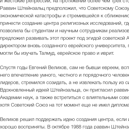
и жестокие репрессии, на протяжении более чем трех ст
Раввин Штейнзальц предположил, что Советскому Союзу 
экономической катастрофы и стремившейся к сближению
принести создание центра религиозных исследований, г
позволила бы студентам и научным сотрудникам реализо
предложил развивать этот проект под эгидой советской А
директором вновь созданного еврейского университета, 
могли бы изучать Талмуд, еврейское право и иврит.
Спустя годы Евгений Велихов, сам не бывши евреем, вс
него впечатление умного, честного и порядочного человек
лидеров, стремился созидать, а не извлекать пользу из
Вдохновленный идеей Штейнзальца, он пригласил раввин
Академии наук, а также встретиться с влиятельными сов
хотя Советский Союз на тот момент еще не имел диплом
Велихов решил поддержать идею создания центра, если 
хорошо восприняты. В октябре 1988 года раввин Штейнза