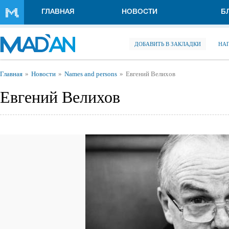
Перейти к основному содержанию
ГЛАВНАЯ
НОВОСТИ
Б
ДОБАВИТЬ В ЗАКЛАДКИ
НА
Вы здесь
Главная
Новости
Names and persons
Евгений Велихов
Евгений Велихов