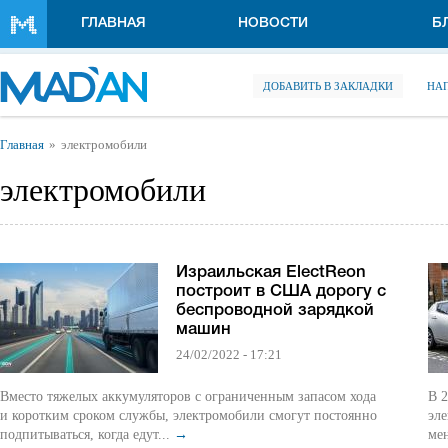
Перейти к основному содержанию
ГЛАВНАЯ
НОВОСТИ
Б
ДОБАВИТЬ В ЗАКЛАДКИ
НА
Вы здесь
Главная
электромобили
электромобили
Израильская ElectReon
построит в США дорогу с
беспроводной зарядкой
машин
24/02/2022 - 17:21
Вместо тяжелых аккумуляторов с ограниченным запасом хода
В 2
и коротким сроком службы, электромобили смогут постоянно
эл
подпитываться, когда едут...
→
ме