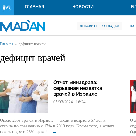
Перейти к основному содержанию
ГЛАВНАЯ
НОВОСТИ
Б
ДОБАВИТЬ В ЗАКЛАДКИ
НА
Вы здесь
Главная
дефицит врачей
дефицит врачей
Отчет минздрава:
серьезная нехватка
врачей в Израиле
05/03/2024 - 16:24
Около 25% врачей в Израиле — люди в возрасте 67 лет и
О д
старше по сравнению с 17% в 2010 году. Кроме того, в отчете
сту
показано, что 26% врачей...
→
Одн