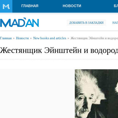
Перейти к основному содержанию
ГЛАВНАЯ
НОВОСТИ
Б
ДОБАВИТЬ В ЗАКЛАДКИ
НА
Вы здесь
Главная
Новости
New books and articles
Жестянщик Эйнштейн и водоро
Жестянщик Эйнштейн и водород