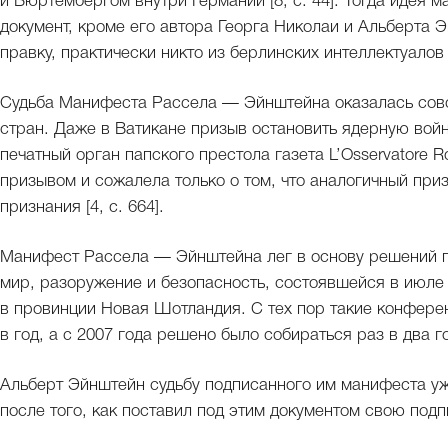
и Вюртембергом внутри Германии [8, с. 44]. Тогда идея
документ, кроме его автора Георга Николаи и Альберта 
правку, практически никто из берлинских интеллектуалов
Судьба Манифеста Рассела — Эйнштейна оказалась совс
стран. Даже в Ватикане призыв остановить ядерную вой
печатный орган папского престола газета L’Osservatore
призывом и сожалела только о том, что аналогичный при
признания [4, с. 664].
Манифест Рассела — Эйнштейна лег в основу решений 
мир, разоружение и безопасность, состоявшейся в июле 
в провинции Новая Шотландия. С тех пор такие конфере
в год, а с 2007 года решено было собираться раз в два г
Альберт Эйнштейн судьбу подписанного им манифеста уж
после того, как поставил под этим документом свою подп