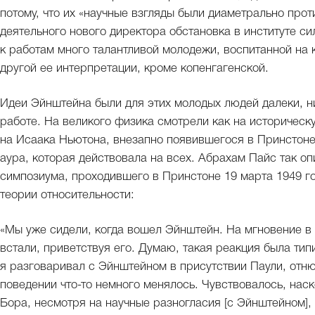
потому, что их «научные взгляды были диаметрально прот
деятельного нового директора обстановка в институте с
к работам много талантливой молодежи, воспитанной на 
другой ее интерпретации, кроме копенгагенской.
Идеи Эйнштейна были для этих молодых людей далеки, ни
работе. На великого физика смотрели как на историчес
на Исаака Ньютона, внезапно появившегося в Принстон
аура, которая действовала на всех. Абрахам Пайс так о
симпозиума, проходившего в Принстоне 19 марта 1949 г
теории относительности:
«Мы уже сидели, когда вошел Эйнштейн. На мгновение в 
встали, приветствуя его. Думаю, такая реакция была тип
я разговаривал с Эйнштейном в присутствии Паули, отню
поведении что-то немного менялось. Чувствовалось, нас
Бора, несмотря на научные разногласия [c Эйнштейном], б