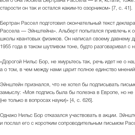
всего она любила Бертрана Рассела — и я, кстати, тоже.
старости он так и остался каким-то озорником» [7, с. 41].
Бертран Рассел подготовил окончательный текст деклар
Рассела — Эйнштейна». Альберт попытался привлечь к о
школы квантовых физиков. Он написал своему давнему др
1955 года в таком шутливом тоне, будто разговаривал с н
«Дорогой Нильс Бор, не хмурьтесь так, речь идет не о н
а о том, в чем между нами царит полное единство мнений» 
Эйнштейн признался, что не хотел бы подписывать пись
замыслу: «Моя подпись была бы полезна в Европе, но н
(не только в вопросах науки)» [4, с. 626].
Однако Нильс Бор отказался участвовать в акции. Эйншт
и послал его с коротким сопроводительным письмом Рас