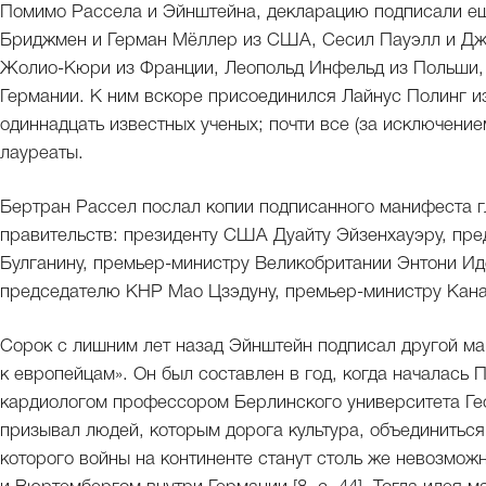
Помимо Рассела и Эйнштейна, декларацию подписали ещ
Бриджмен и Герман Мёллер из США, Сесил Пауэлл и Дж
Жолио-Кюри из Франции, Леопольд Инфельд из Польши, 
Германии. К ним вскоре присоединился Лайнус Полинг 
одиннадцать известных ученых; почти все (за исключени
лауреаты.
Бертран Рассел послал копии подписанного манифеста 
правительств: президенту США Дуайту Эйзенхауэру, п
Булганину, премьер-министру Великобритании Энтони Ид
председателю КНР Мао Цзэдуну, премьер-министру Кана
Сорок с лишним лет назад Эйнштейн подписал другой м
к европейцам». Он был составлен в год, когда началась
кардиологом профессором Берлинского университета Г
призывал людей, которым дорога культура, объединиться
которого войны на континенте станут столь же невозмож