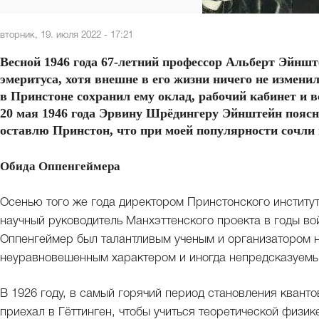
вторник, 19. июля 2022 - 17:21
Весной 1946 года 67-летний профессор Альберт Эйншт
эмеритуса, хотя внешне в его жизни ничего не измен
в Принстоне сохранил ему оклад, рабочий кабинет и в
20 мая 1946 года Эрвину Шрёдингеру Эйнштейн поясня
оставлю Принстон, что при моей популярности сочли н
Обида Оппенгеймера
Осенью того же года директором Принстонского институ
научный руководитель Манхэттенского проекта в годы в
Оппенгеймер был талантливым ученым и организатором н
неуравновешенным характером и иногда непредсказуем
В 1926 году, в самый горячий период становления квант
приехал в Гёттинген, чтобы учиться теоретической физи