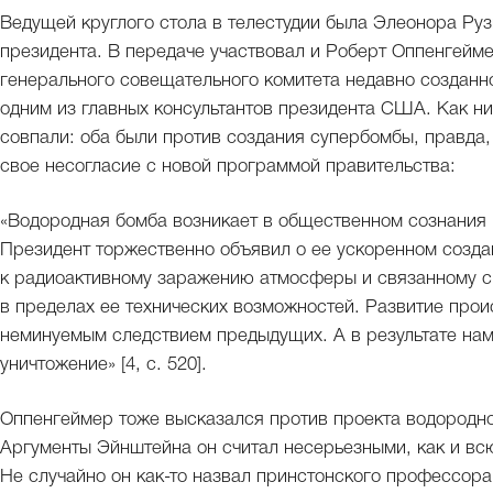
Ведущей круглого стола в телестудии была Элеонора Руз
президента. В передаче участвовал и Роберт Оппенгейме
генерального совещательного комитета недавно созданно
одним из главных консультантов президента США. Как ни 
совпали: оба были против создания супербомбы, правда
свое несогласие с новой программой правительства:
«Водородная бомба возникает в общественном сознания 
Президент торжественно объявил о ее ускоренном создан
к радиоактивному заражению атмосферы и связанному с
в пределах ее технических возможностей. Развитие про
неминуемым следствием предыдущих. А в результате нам
уничтожение» [4, с. 520].
Оппенгеймер тоже высказался против проекта водородно
Аргументы Эйнштейна он считал несерьезными, как и всю
Не случайно он как-то назвал принстонского профессора «