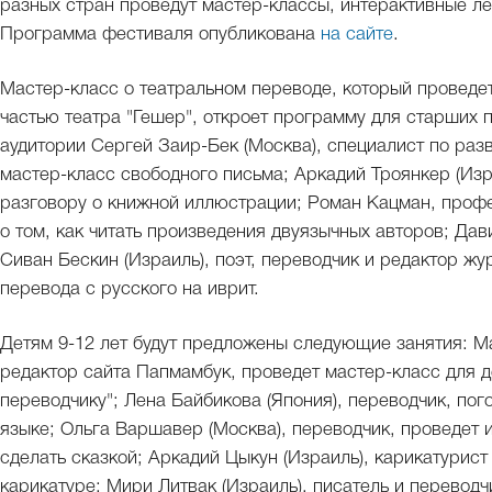
разных стран проведут мастер-классы, интерактивные ле
Программа фестиваля опубликована
на сайте
.
Мастер-класс о театральном переводе, который проведе
частью театра "Гешер", откроет программу для старших п
аудитории Сергей Заир-Бек (Москва), специалист по ра
мастер-класс свободного письма; Аркадий Троянкер (Изра
разговору о книжной иллюстрации; Роман Кацман, профе
о том, как читать произведения двуязычных авторов; Дав
Сиван Бескин (Израиль), поэт, переводчик и редактор ж
перевода с русского на иврит.
Детям 9-12 лет будут предложены следующие занятия: М
редактор сайта Папмамбук, проведет мастер-класс для д
переводчику"; Лена Байбикова (Япония), переводчик, пог
языке; Ольга Варшавер (Москва), переводчик, проведет 
сделать сказкой; Аркадий Цыкун (Израиль), карикатурист
карикатуре; Мири Литвак (Израиль), писатель и перевод