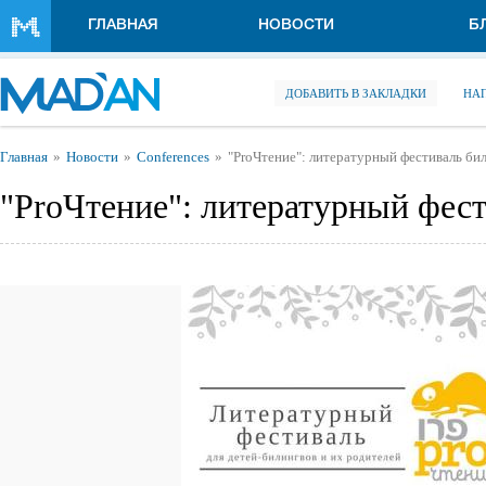
Перейти к основному содержанию
ГЛАВНАЯ
НОВОСТИ
Б
ДОБАВИТЬ В ЗАКЛАДКИ
НА
Вы здесь
Главная
Новости
Conferences
"ProЧтение": литературный фестиваль би
"ProЧтение": литературный фес