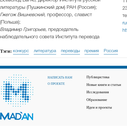
Всеволод Багно,
директор Института русской
1
литературы (Пушкинский дом) РАН (Россия);
23
Гжегож Вишневский,
профессор, славист
те
(Польша);
ru
Владимир Григорьев,
председатель
ht
наблюдательного совета Института перевода
Тэги:
конкурс
литература
переводы
премия
Россия
Публицистика
НАПИСАТЬ НАМ
О ПРОЕКТЕ
Новые книги и статьи
Исследования
Образование
Идеи и проекты