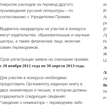
покрытие расходов на перевод другого
а
произведения русской литературы – по
(К
согласованию с Учредителем Премии.
А
р
Выдвигать кандидатуры на участие в конкурсе
(Р
могут издательства, образовательные и научные
П
центры, а также физические лица, включая
P
самих переводчиков.
Ж
Ж
Срок регистрации заявок на соискание премии:
Ш
с 20 ноября 2012 года по 30 апреля 2013 года.
Л
Для участия в конкурсе необходимо
Н
предоставить Оргкомитету изданную книгу в
В
двух экземплярах и письмо, в котором должны
п
содержаться следующие сведения:
и
*сведения о номинаторе – переводчике либо