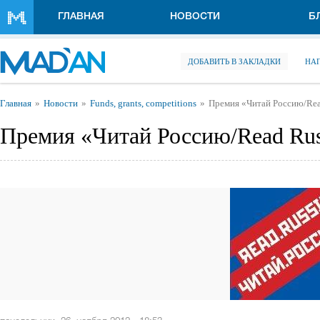
Перейти к основному содержанию
ГЛАВНАЯ
НОВОСТИ
Б
ДОБАВИТЬ В ЗАКЛАДКИ
НА
Вы здесь
Главная
Новости
Funds, grants, competitions
Премия «Читай Россию/Rea
Премия «Читай Россию/Read Rus