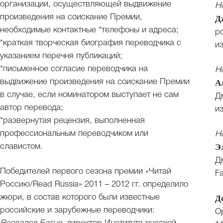
организации, осуществляющей выдвижение
Н
произведения на соискание Премии,
Д
необходимые контактные *телефоны и адреса;
р
*краткая творческая биография переводчика с
и
указанием перечня публикаций;
*письменное согласие переводчика на
Н
выдвижение произведения на соискание Премии
А
в случае, если номинатором выступает не сам
Д
автор перевода;
и
*развернутая рецензия, выполненная
профессиональным переводчиком или
Н
Э
славистом.
Д
Победителей первого сезона премии «Читай
Fa
Россию/Read Russia» 2011 – 2012 гг. определило
Д
жюри, в состав которого были известные
российские и зарубежные переводчики:
О