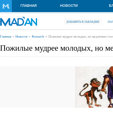
Перейти к основному содержанию
ГЛАВНАЯ
НОВОСТИ
Б
ДОБАВИТЬ В ЗАКЛАДКИ
НА
Вы здесь
Главная
Новости
Research
Пожилые мудрее молодых, но медленнее со
Пожилые мудрее молодых, но м