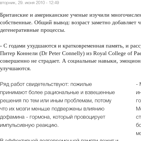
вторник, 29. июня 2010 - 12:49
Британские и американские ученые изучили многочисле
собственные. Общий вывод: возраст заметно добавляет ч
дегенеративные процессы.
- С годами ухудшаются и кратковременная память, и расс
Питер Коннели (Dr Peter Connelly) из Royal College of Pa
совершенно не страдает. А социальные навыки, эмоцион
улучшаются.
Ряд работ свидетельствуют: пожилые
-
принимают более рациональные и взвешенные
и
решения по тем или иным проблемам, потому
г
что их мозги меньше подвержены влиянию
M
дофамина - гормона, который провоцирует
с
импульсивную реакцию.
б
м