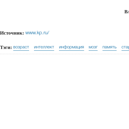
В
Источник:
www.kp.ru/
Тэги:
возраст
интеллект
информация
мозг
память
ста