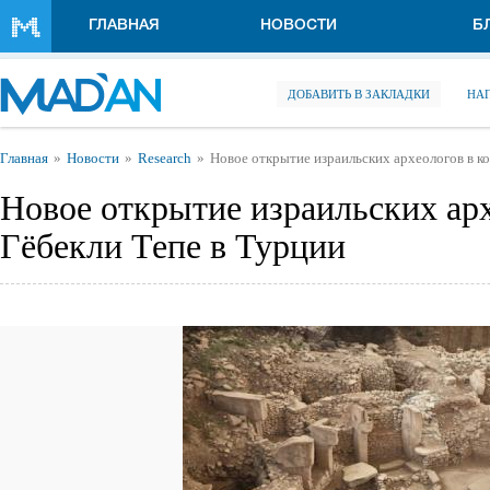
Перейти к основному содержанию
ГЛАВНАЯ
НОВОСТИ
Б
ДОБАВИТЬ В ЗАКЛАДКИ
НА
Вы здесь
Главная
Новости
Research
Новое открытие израильских археологов в к
Новое открытие израильских арх
Гёбекли Тепе в Турции