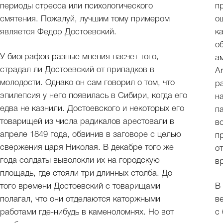
периоды стресса или психологического
п
смятения. Пожалуй, лучшим тому примером
о
является Федор Достоевский.
к
о
У биографов разные мнения насчет того,
а
страдал ли Достоевский от припадков в
A
молодости. Однако он сам говорил о том, что
р
эпилепсия у него появилась в Сибири, когда его
н
едва не казнили. Достоевского и некоторых его
п
товарищей из числа радикалов арестовали в
в
апреле 1849 года, обвинив в заговоре с целью
п
свержения царя Николая. В декабре того же
о
года солдаты выволокли их на городскую
в
площадь, где стояли три длинных столба. До
того времени Достоевский с товарищами
В
полагал, что они отделаются каторжными
в
работами где-нибудь в каменоломнях. Но вот
с