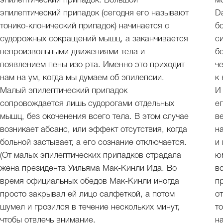
эпилептический припадок. Большой
м
эпилептический припадок (сегодня его называют
D
тонико-клонический припадок) начинается с
б
судорожных сокращений мышц, а заканчивается
с
непроизвольными движениями тела и
б
появлением пены изо рта. Именно это приходит
ч
нам на ум, когда мы думаем об эпилепсии.
к
Малый эпилептический припадок
И
сопровождается лишь судорогами отдельных
е
мышц, без окоченения всего тела. В этом случае
в
возникает абсанс, или эффект отсутствия, когда
н
больной застывает, а его сознание отключается.
и
(От малых эпилептических припадков страдала
ю
жена президента Уильяма Мак-Кинли Ида. Во
в
время официальных обедов Мак-Кинли иногда
п
просто закрывал ей лицо салфеткой, а потом
о
шумел и грозился в течение нескольких минут,
т
чтобы отвлечь внимание.
н