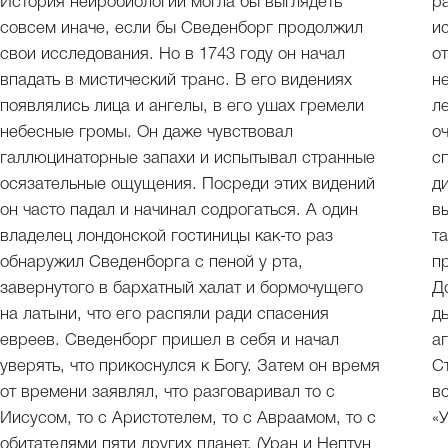
История нейробиологии могла бы выглядеть
р
совсем иначе, если бы Сведенборг продолжил
и
свои исследования. Но в 1743 году он начал
о
впадать в мистический транс. В его видениях
н
появлялись лица и ангелы, в его ушах гремели
л
небесные громы. Он даже чувствовал
о
галлюцинаторные запахи и испытывал странные
с
осязательные ощущения. Посреди этих видений
д
он часто падал и начинал содрогаться. А один
в
владелец лондонской гостиницы как-то раз
т
обнаружил Сведенборга с пеной у рта,
п
завернутого в бархатный халат и бормочущего
Д
на латыни, что его распяли ради спасения
д
евреев. Сведенборг пришел в себя и начал
а
уверять, что прикоснулся к Богу. Затем он время
С
от времени заявлял, что разговаривал то с
в
Иисусом, то с Аристотелем, то с Авраамом, то с
«
обитателями пяти других планет. (Уран и Нептун