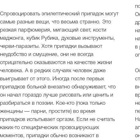
п
Спровоцировать эпилептический припадок могут
О
самые разные вещи, что весьма странно. Это
д
резкая парфюмерия, мигающий свет, кости
н
маджонга, кубик Рубика, духовые инструменты,
н
черви-паразиты. Хотя припадки вызывают
в
неудобство и смущение, они не всегда
о
отрицательно сказываются на качестве жизни
человека. А в редких случаях человек даже
О
выигрывает от этого. Иногда после первых
с
припадков больной внезапно обнаруживает, что
в
он начал гораздо лучше рисовать или ценить и
в
разбираться в поэзии. Кое-кто (пока только
н
женщины — парни, простите) во время
п
припадков испытывает оргазм. Если не считать
Н
каких-то специфических провоцирующих
а
моментов, припадки обычно возникают в
о