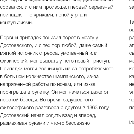
сорвался, и с ним произошел первый серьезный
з
припадок — с криками, пеной у рта и
Т
конвульсиями.
в
Первый припадок понизил порог в мозгу у
р
Достоевского, и с тех пор любой, даже самый
а
мягкий источник стресса, умственный или
с
физический, мог вызвать у него новый приступ.
м
Припадки могли возникнуть из-за потребляемого
к
в большом количестве шампанского, из-за
к
напряженной работы по ночам, или из-за
н
проигрыша в рулетку. Он мог начаться даже от
э
простой беседы. Во время задушевного
ч
философского разговора с другом в 1863 году
п
Достоевский начал ходить взад и вперед,
И
размахивая руками и что-то бессвязно