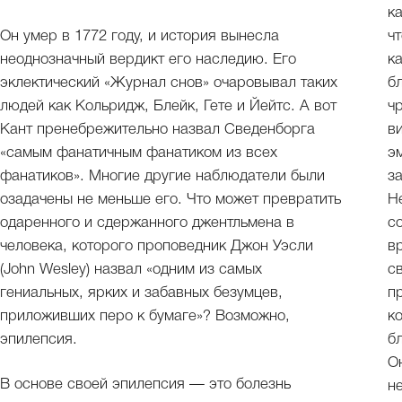
к
Он умер в 1772 году, и история вынесла
ч
неоднозначный вердикт его наследию. Его
к
эклектический «Журнал снов» очаровывал таких
б
людей как Кольридж, Блейк, Гете и Йейтс. А вот
ч
Кант пренебрежительно назвал Сведенборга
в
«самым фанатичным фанатиком из всех
э
фанатиков». Многие другие наблюдатели были
з
озадачены не меньше его. Что может превратить
Н
одаренного и сдержанного джентльмена в
с
человека, которого проповедник Джон Уэсли
в
(John Wesley) назвал «одним из самых
с
гениальных, ярких и забавных безумцев,
п
приложивших перо к бумаге»? Возможно,
к
эпилепсия.
б
О
В основе своей эпилепсия — это болезнь
н