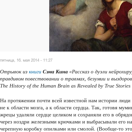
пятница, 16. мая 2014 - 11:27
Отрывок из
книги
Сэма Кина
«Рассказ о дуэли нейрохиру
правдивом повествовании о травмах, безумии и выздоровле
The History of the Human Brain as Revealed by True Stories
На протяжении почти всей известной нам истории люди 
не к области мозга, а к области сердца. Так, готовя мум
жрецы удаляли сердце целиком и сохраняли его в обрядо
через ноздри железными крючками и выбрасывали его н
черепную коробку опилками или смолой. (Вообще-то это