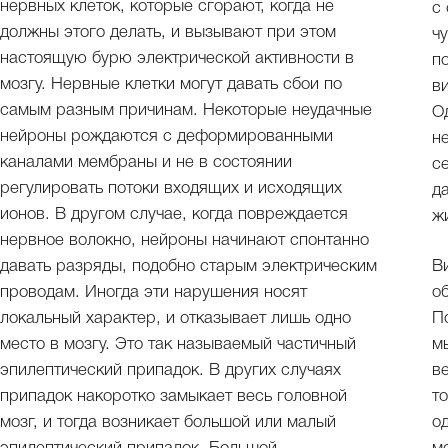
нервных клеток, которые сгорают, когда не
с
должны этого делать, и вызывают при этом
ч
настоящую бурю электрической активности в
п
мозгу. Нервные клетки могут давать сбои по
в
самым разным причинам. Некоторые неудачные
О
нейроны рождаются с деформированными
н
каналами мембраны и не в состоянии
с
регулировать потоки входящих и исходящих
д
ионов. В другом случае, когда повреждается
ж
нервное волокно, нейроны начинают спонтанно
давать разряды, подобно старым электрическим
В
проводам. Иногда эти нарушения носят
о
локальный характер, и отказывает лишь одно
П
место в мозгу. Это так называемый частичный
м
эпилептический припадок. В других случаях
в
припадок накоротко замыкает весь головной
т
мозг, и тогда возникает большой или малый
о