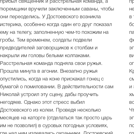
прибыл священник и расстрельная команда, а
п
тюремщики вручили заключенным саваны, чтобы
н
они переоделись. У Достоевского возникла
в
истерика, особенно когда один его друг показал
б
ему на телегу, заполненную чем-то похожим на
п
гробы. Тем временем, солдаты подвели
ф
предводителей заговорщиков к столбам и
э
накрыли им головы белыми колпаками.
в
Расстрельная команда подняла свои ружья.
о
Прошла минута в агонии. Внезапно ружья
К
опустились, когда на коне прискакал гонец с
с
бумагой о помиловании. В действительности сам
и
Николай устроил эту сцену, дабы проучить
х
негодяев. Однако этот стресс выбил
в
Достоевского из колеи. Проведя несколько
Ч
месяцев на каторге (отделаться так просто царь
э
им не позволил) в суровых погодных условиях,
п
где над ним издевались охранники, Достоевский
г