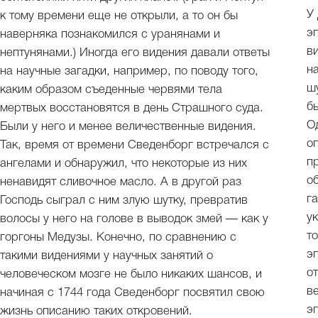
У
к тому времени еще не открыли, а то он бы
э
наверняка познакомился с уранянами и
в
нептунянами.) Иногда его видения давали ответы
н
на научные загадки, например, по поводу того,
ш
каким образом съеденные червями тела
б
мертвых восстановятся в день Страшного суда.
О
Были у него и менее величественные видения.
о
Так, время от времени Сведенборг встречался с
п
ангелами и обнаружил, что некоторые из них
о
ненавидят сливочное масло. А в другой раз
г
Господь сыграл с ним злую шутку, превратив
у
волосы у него на голове в выводок змей — как у
т
горгоны Медузы. Конечно, по сравнению с
э
такими видениями у научных занятий о
о
человеческом мозге не было никаких шансов, и
в
начиная с 1744 года Сведенборг посвятил свою
э
жизнь описанию таких откровений.