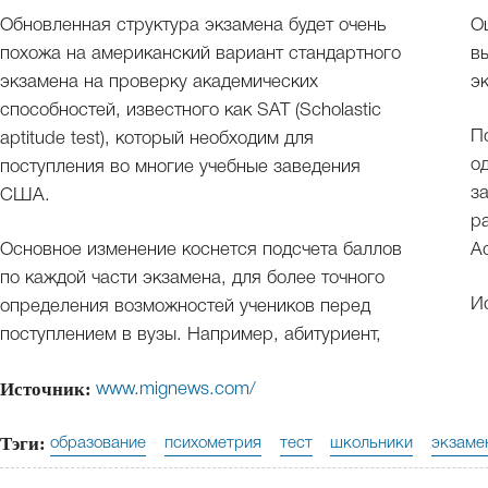
Обновленная структура экзамена будет очень
О
похожа на американский вариант стандартного
в
экзамена на проверку академических
э
способностей, известного как SAT (Scholastic
П
aptitude test), который необходим для
о
поступления во многие учебные заведения
з
США.
р
Основное изменение коснется подсчета баллов
А
по каждой части экзамена, для более точного
И
определения возможностей учеников перед
поступлением в вузы. Например, абитуриент,
Источник:
www.mignews.com/
Тэги:
образование
психометрия
тест
школьники
экзаме