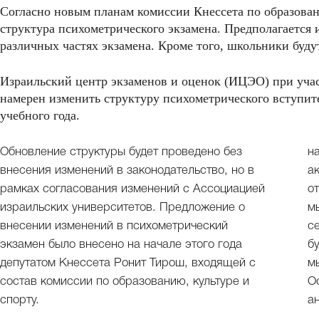
Согласно новым планам комиссии Кнессета по образовани
структура психометрического экзамена. Предполагается 
различных частях экзамена. Кроме того, школьники буду
Израильский центр экзаменов и оценок (ИЦЭО) при уча
намерен изменить структуру психометрического вступит
учебного года.
Обновление структуры будет проведено без
н
внесения изменений в законодательство, но в
а
рамках согласования изменений с Ассоциацией
о
израильских университетов. Предложение о
м
внесении изменений в психометрический
с
экзамен было внесено на начале этого года
б
депутатом Кнессета Ронит Тирош, входящей с
м
состав комиссии по образованию, культуре и
О
спорту.
а