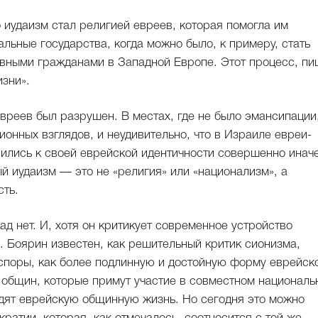
 иудаизм стал религией евреев, которая помогла им
ьные государства, когда можно было, к примеру, стать
вными гражданами в Западной Европе. Этот процесс, пи
изни».
вреев был разрушен. В местах, где не было эмансипации
онных взглядов, и неудивительно, что в Израиле евреи-
сились к своей еврейской идентичности совершенно иначе
й иудаизм — это не «религия» или «национализм», а
сть.
зад нет. И, хотя он критикует современное устройство
я. Боярин известен, как решительный критик сионизма,
споры, как более подлинную и достойную форму еврейск
 общин, которые примут участие в совместном националь
адят еврейскую общинную жизнь. Но сегодня это можно