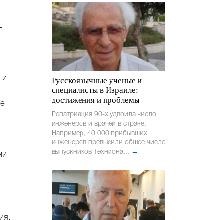
—
 и
Русскоязычные ученые и
специалисты в Израиле:
достижения и проблемы
ие
Репатриация 90-х удвоила число
инженеров и врачей в стране.
Например, 40 000 прибывших
инженеров превысили общее число
выпускников Техниона...
→
ми
 –
ия,