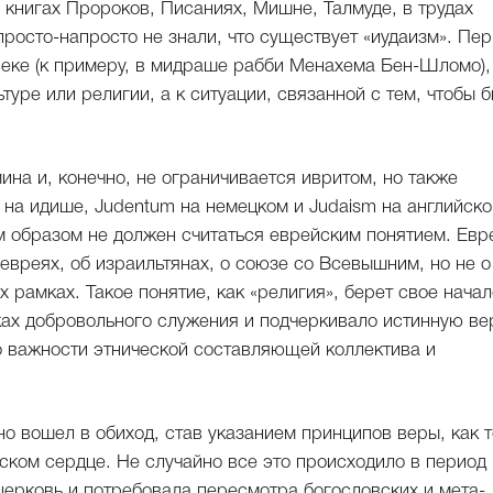
в книгах Пророков, Писаниях, Мишне, Талмуде, в трудах
росто-напросто не знали, что существует «иудаизм». Пе
 веке (к примеру, в мидраше рабби Менахема Бен-Шломо),
ьтуре или религии, а к ситуации, связанной с тем, чтобы 
на и, конечно, не ограничивается ивритом, но также
it на идише, Judentum на немецком и Judaism на английско
им образом не должен считаться еврейским понятием. Евр
 евреях, об израильтянах, о союзе со Всевышним, но не о
х рамках. Такое понятие, как «религия», берет свое начал
ках добровольного служения и подчеркивало истинную ве
о важности этнической составляющей коллектива и
но вошел в обиход, став указанием принципов веры, как т
ском сердце. Не случайно все это происходило в период
церковь и потребовала пересмотра богословских и мета-