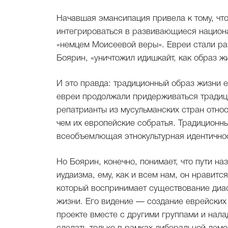
Начавшая эмансипация привела к тому, что
интегрироваться в развивающиеся национал
«немцем Моисеевой веры». Евреи стали ра
Боярин, «уничтожил идишкайт, как образ ж
И это правда: традиционный образ жизни е
евреи продолжали придерживаться традици
репатрианты из мусульманских стран отно
чем их европейские собратья. Традиционны
всеобъемлющая этнокультурная идентично
Но Боярин, конечно, понимает, что пути на
иудаизма, ему, как и всем нам, он нравитс
который воспринимает существование диа
жизни. Его видение — создание еврейских
проекте вместе с другими группами и нал