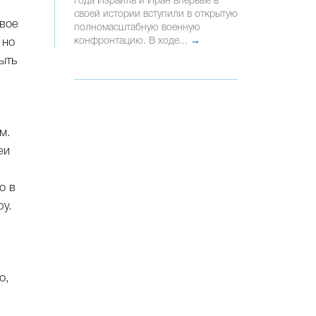
года Израиль и Иран впервые в
своей истории вступили в открытую
рвое
полномасштабную военную
конфронтацию. В ходе...
→
 но
быть
м.
еи
о в
ру.
о,