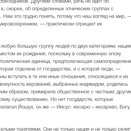
собеседников. Другими словами, речь не идет об
а, скорее, об определенных этнических группах с
Нам это трудно понять, потому что наш взгляд на мир, 
мировоззрением, — практически отрицает их
любую большую группу людей по двух категориям: нация
 местом их рождения, поскольку в современную эпоху
– политическая единица, предполагающая самоопределен
оторая отделена от государства, и с которой люди, —
ны вступать в те или иные отношения, относящиеся к их
овокупность верований, выбранных индивидом, родилась
аким образом, примирила общественное с частным; други
оему существованию. Но нет государств, которые
 излагал Йошуа, он же — Иисус: кесарю – кесарево, Богу
нутыми понятиями. Они не только нация и не только религ