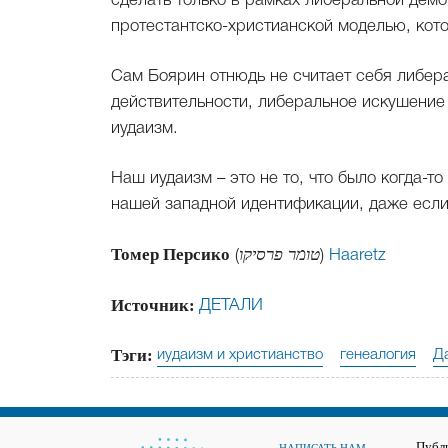
сделать только в рамках либеральной демок
протестантско-христианской моделью, кото
Сам Боярин отнюдь не считает себя либер
действительности, либеральное искушение
иудаизм.
Наш иудаизм – это не то, что было когда-то
нашей западной идентификации, даже если 
Томер Персико
(
טומר פרסיקו
)
Haaretz
Источник:
ДЕТАЛИ
Тэги:
иудаизм и христианство
генеалогия
Д
Публ
НАПИСАТЬ НАМ