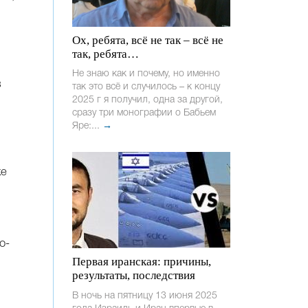
Ох, ребята, всё не так – всё не
так, ребята…
Не знаю как и почему, но именно
в
так это всё и случилось – к концу
2025 г я получил, одна за другой,
сразу три монографии о Бабьем
Яре:...
→
же
о-
Первая иранская: причины,
результаты, последствия
В ночь на пятницу 13 июня 2025