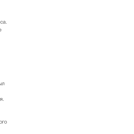
са.
е
ыл
я.
ого