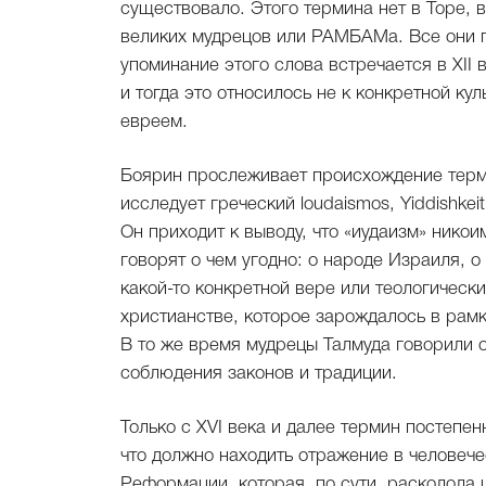
существовало. Этого термина нет в Торе, 
великих мудрецов или РАМБАМа. Все они п
упоминание этого слова встречается в XII
и тогда это относилось не к конкретной кул
евреем.
Боярин прослеживает происхождение терми
исследует греческий loudaismos, Yiddishke
Он приходит к выводу, что «иудаизм» нико
говорят о чем угодно: о народе Израиля, о
какой-то конкретной вере или теологически
христианстве, которое зарождалось в рам
В то же время мудрецы Талмуда говорили 
соблюдения законов и традиции.
Только с XVI века и далее термин постепен
что должно находить отражение в человече
Реформации, которая, по сути, расколола 