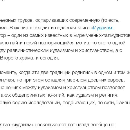
ьезных трудов, оспаривавших современную (то есть,
ма. В их число входит и недавняя книга
«Иудаизм:
втор – один из самых известных в мире ученых-талмудисто
жно найти некий повторяющийся мотив, то это, с одной
ду раввинистическим иудаизмом и христианством, а с
Второго храма, и сегодня.
менту, когда эти две традиции родились в одном и том 
ерничая, но при этом оставляя мерилом древних евреев.
тношениях между иудаизмом и христианством позволяет
таких общепринятых понятий, как иудаизм и религия.
целую серию исследований, подрывающих, по сути, наивн
ятие «иудаизм» несколько сот лет назад вообще не