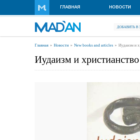
Перейти к основному содержанию
ГЛАВНАЯ
НОВОСТИ
ДОБАВИТЬ В
Вы здесь
Главная
Новости
New books and articles
Иудаизм и х
Иудаизм и христианство