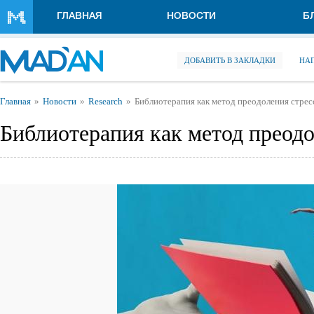
Перейти к основному содержанию
ГЛАВНАЯ
НОВОСТИ
Б
ДОБАВИТЬ В ЗАКЛАДКИ
НА
Вы здесь
Главная
Новости
Research
Библиотерапия как метод преодоления стрес
Библиотерапия как метод преодо